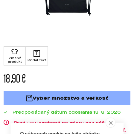
T
Zmeniť
Pridať text
produkt
18,90 €
Vyber množstvo a veľkosť
Predpokládaný dátum odoslania 13. 8. 2026
Produkty vyrobené na mieru cez náš
konfigurátor nie je možné reklamovať a vrátiť.
O súboroch cookie na tejto stránke