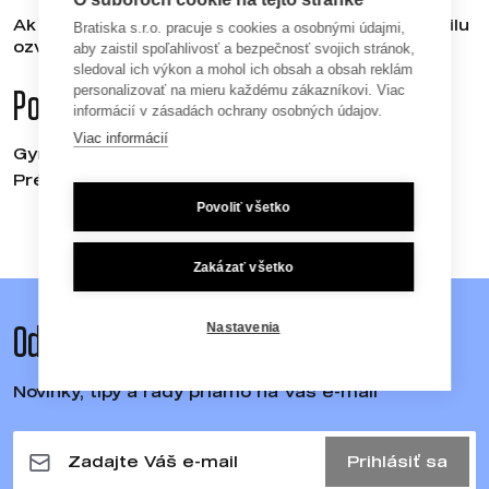
Ak máte záujem o objednávku viac ako 10ks textilu
Bratiska s.r.o. pracuje s cookies a osobnými údajmi,
ozvite sa nám na
bratiska@bratiska.sk
aby zaistil spoľahlivosť a bezpečnosť svojich stránok,
sledoval ich výkon a mohol ich obsah a obsah reklám
personalizovať na mieru každému zákazníkovi. Viac
Popis produktu
informácií v zásadách ochrany osobných údajov.
Viac informácií
Gymsack vyrobený zo 100 % organická bavlna.
Prémiová bavlna pre zvýšenú odolnosť.
Povoliť všetko
Zakázať všetko
Nastavenia
Odoberajte newsletter
Novinky, tipy a rady priamo na Váš e-mail
Prihlásiť sa