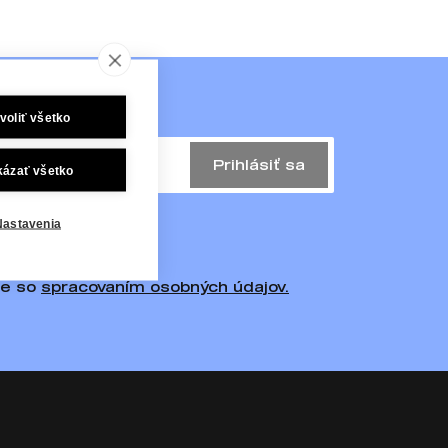
voliť všetko
Prihlásiť sa
kázať všetko
Nastavenia
te so
spracovaním osobných údajov.