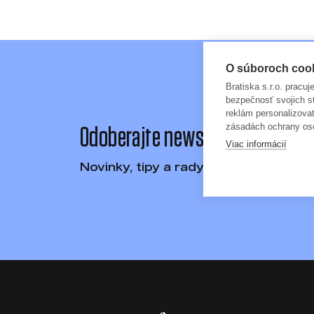
O súboroch cooki
Bratiska s.r.o. pracu
bezpečnosť svojich s
reklám personalizova
zásadách ochrany os
Odoberajte newsletter
Viac informácií
Novinky, tipy a rady priamo na Váš e