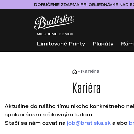
DORUČENIE ZDARMA PRI OBJEDNÁVKE NAD 5
Limitované Printy
Plagáty
Rám
-
Kariéra
Kariéra
Aktuálne do nášho tímu nikoho konkrétneho n
spoluprácam a šikovným ľudom.
Stačí sa nám ozvať na
job@bratiska.sk
alebo
b