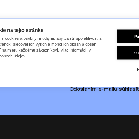
e na tejto stránke
Po
je s cookies a osobnými údajmi, aby zaistil spoľahlivosť a
tránok, sledoval ich výkon a mohol ich obsah a obsah
ť na mieru každému zákazníkovi. Viac informácií v
Za
obných údajov.
-mail
Odoslaním e-mailu súhlasí