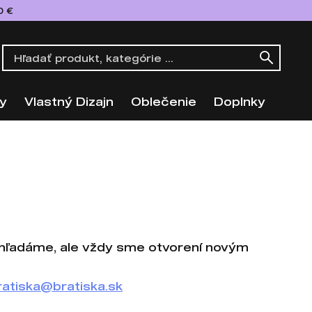
0 €
y
Vlastný Dizajn
Oblečenie
Doplnky
ehľadáme, ale vždy sme otvorení novým
ratiska@bratiska.sk