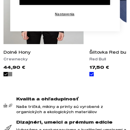
Nastavenia
Dolné Hony
Šiltovka Red bul
Crewnecky
Red Bull
44,90 €
17,50 €
Kvalita a ohľaduplnosť
Naše tričká, mikiny a printy sú vyrobené z
organických a ekologických materiálov
Dizajnéri, umelci a prémium edície
Vyberáme a spolupracujeme s kvalitnými umelcami a