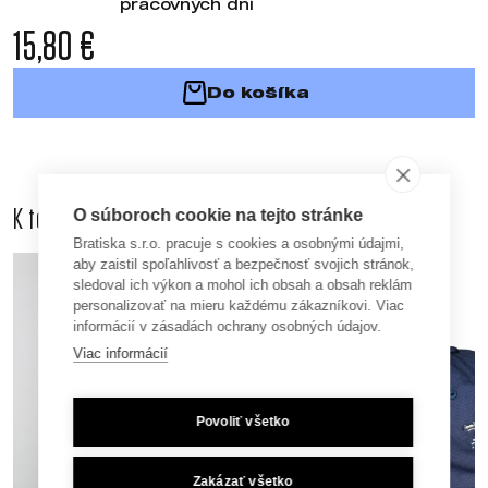
pracovných dní
15,80 €
Do košíka
K tomuto produktu odporúčame dokúpiť aj
O súboroch cookie na tejto stránke
Bratiska s.r.o. pracuje s cookies a osobnými údajmi,
aby zaistil spoľahlivosť a bezpečnosť svojich stránok,
sledoval ich výkon a mohol ich obsah a obsah reklám
personalizovať na mieru každému zákazníkovi. Viac
informácií v zásadách ochrany osobných údajov.
Viac informácií
Povoliť všetko
Zakázať všetko