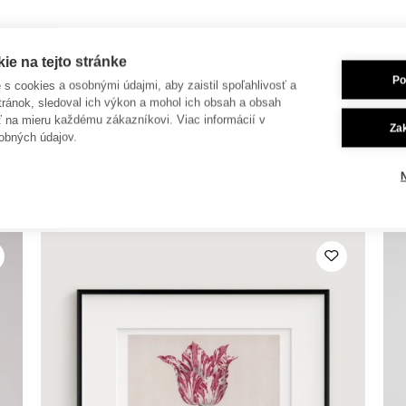
e na tejto stránke
Po
je s cookies a osobnými údajmi, aby zaistil spoľahlivosť a
tránok, sledoval ich výkon a mohol ich obsah a obsah
ť na mieru každému zákazníkovi. Viac informácií v
Za
obných údajov.
 dokúpiť aj