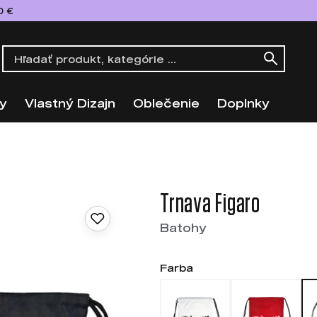
0 €
y
Vlastný Dizajn
Oblečenie
Doplnky
Trnava Figaro
Batohy
Farba