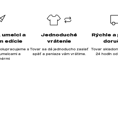
, umelci a
Jednoduché
Rýchle a
m edície
vrátenie
doru
olupracujeme s
Tovar sa dá jednoducho zaslať
Tovar skladom
 umelcami a
späť a peniaze vám vrátime.
24 hodín od
jnérmi