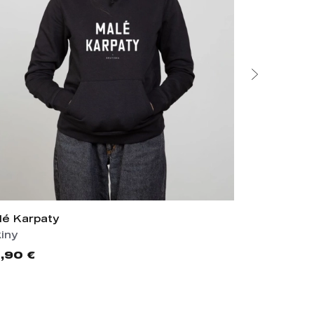
lé Karpaty
Kopčany
kiny
Tričká
,90 €
23,90 €