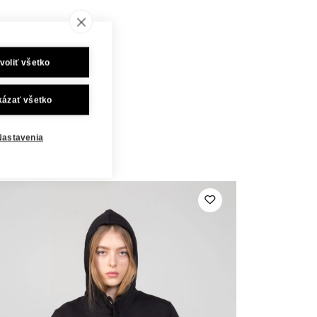
voliť všetko
kázať všetko
Nastavenia