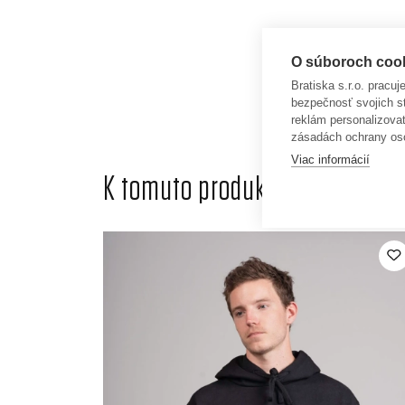
O súboroch cooki
Bratiska s.r.o. pracu
bezpečnosť svojich s
reklám personalizova
zásadách ochrany os
Viac informácií
K tomuto produktu odporúčame