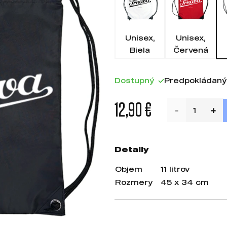
Unisex,
Unisex,
Biela
Červená
Dostupný
Predpokládaný
12,90 €
Detaily
Objem
11 litrov
Rozmery
45 x 34 cm