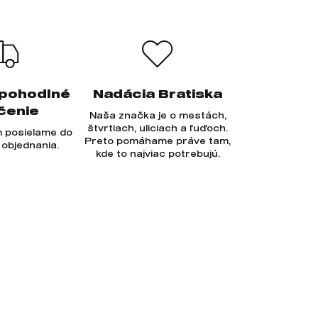
 pohodlné
Nadácia Bratiska
čenie
Naša značka je o mestách,
štvrtiach, uliciach a ľuďoch.
 posielame do
Preto pomáhame práve tam,
 objednania.
kde to najviac potrebujú.
Prihlásiť sa