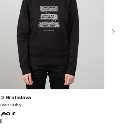
D Bratislava
Senec
ewnecky
Mikiny
,90 €
45,90 €