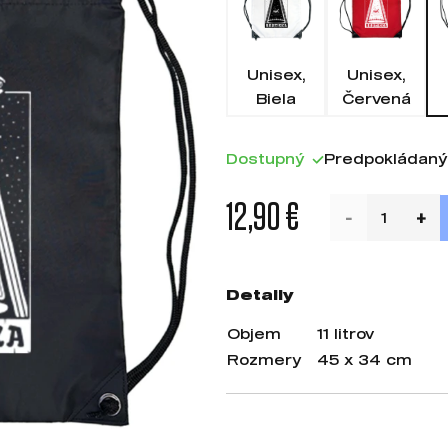
Unisex,
Unisex,
Biela
Červená
Dostupný
Predpokládaný
12,90 €
Detaily
Objem
11 litrov
Rozmery
45 x 34 cm