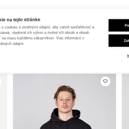
e na tejto stránke
Po
je s cookies a osobnými údajmi, aby zaistil spoľahlivosť a
tránok, sledoval ich výkon a mohol ich obsah a obsah
ť na mieru každému zákazníkovi. Viac informácií v
Za
obných údajov.
 dokúpiť aj