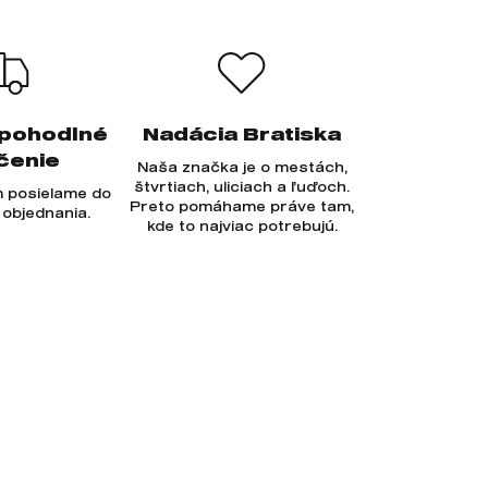
 pohodlné
Nadácia Bratiska
čenie
Naša značka je o mestách,
štvrtiach, uliciach a ľuďoch.
 posielame do
Preto pomáhame práve tam,
 objednania.
kde to najviac potrebujú.
Prihlásiť sa