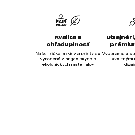
Kvalita a
Dizajnéri
ohľaduplnosť
prémiu
Naše tričká, mikiny a printy sú
Vyberáme a sp
vyrobené z organických a
kvalitnými
ekologických materiálov
diza
Odoberajte newsletter