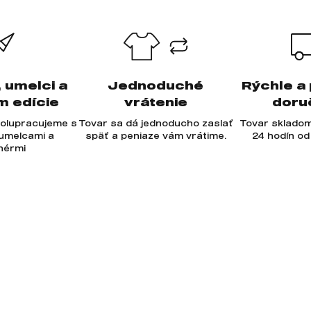
, umelci a
Jednoduché
Rýchle a
m edície
vrátenie
doru
olupracujeme s
Tovar sa dá jednoducho zaslať
Tovar skladom
 umelcami a
späť a peniaze vám vrátime.
24 hodín od
jnérmi