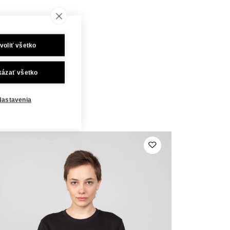
voliť všetko
kázať všetko
Nastavenia