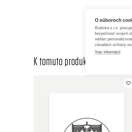
O súboroch cooki
Bratiska s.r.o. pracu
bezpečnosť svojich s
reklám personalizova
zásadách ochrany os
Viac informácií
K tomuto produktu odporúčame