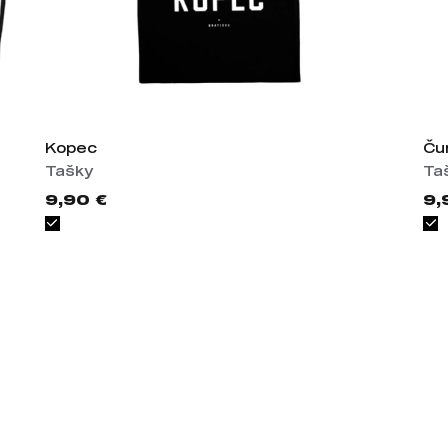
Kopec
Ču
Tašky
Ta
9,90 €
9,