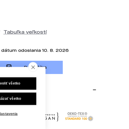
Tabuľka veľkostí
dátum odoslania 10. 8. 2026
Do košíka
voliť všetko
kázať všetko
bavlny.
Nastavenia