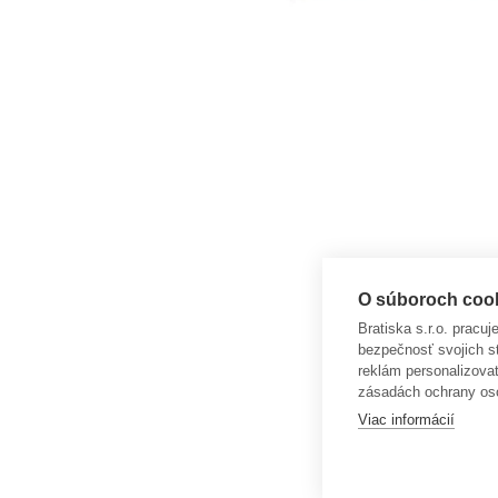
O súboroch cooki
Bratiska s.r.o. pracu
bezpečnosť svojich s
reklám personalizova
zásadách ochrany os
Viac informácií