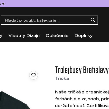
0 €
y
Vlastný Dizajn
Oblečenie
Doplnky
Trolejbusy Bratislavy
Tričká
Naše tričká z organicke
farbách a dizajnoch, pri
udržateľnosť. Certifikova