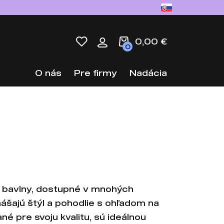
0,00 €
0
O nás
Pre firmy
Nadácia
j bavlny, dostupné v mnohých
nášajú štýl a pohodlie s ohľadom na
né pre svoju kvalitu, sú ideálnou