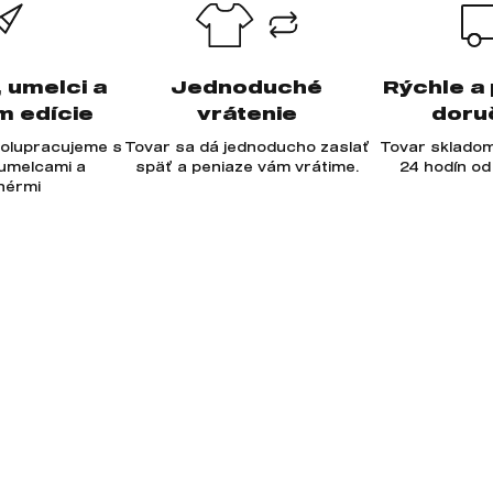
, umelci a
Jednoduché
Rýchle a
m edície
vrátenie
doru
olupracujeme s
Tovar sa dá jednoducho zaslať
Tovar skladom
 umelcami a
späť a peniaze vám vrátime.
24 hodín od
jnérmi
-mail