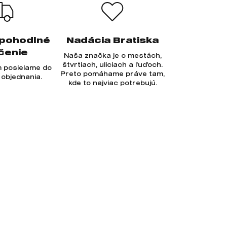
 pohodlné
Nadácia Bratiska
čenie
Naša značka je o mestách,
štvrtiach, uliciach a ľuďoch.
 posielame do
Preto pomáhame práve tam,
 objednania.
kde to najviac potrebujú.
Prihlásiť sa