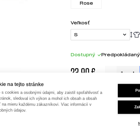
Rose
Veľkosť
S
Dostupný
Predpokládaný 
23,90 €
e na tejto stránke
Po
je s cookies a osobnými údajmi, aby zaistil spoľahlivosť a
Detaily
tránok, sledoval ich výkon a mohol ich obsah a obsah
ť na mieru každému zákazníkovi. Viac informácií v
Za
Tričko zo 100% organickej 
obných údajov.