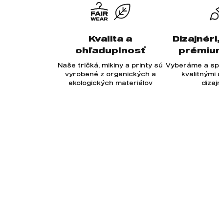
Kvalita a
Dizajnéri
ohľaduplnosť
prémiu
Naše tričká, mikiny a printy sú
Vyberáme a sp
vyrobené z organických a
kvalitnými
ekologických materiálov
diza
Odoberajte newsletter
Novinky, tipy a rady priamo na Váš e