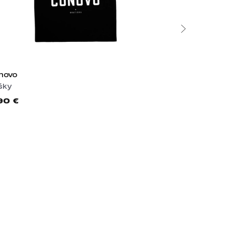
novo
šky
90 €
Mierová kol
Tričká
23,90 €