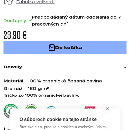
Tabuľka veľkostí
Predpokládaný dátum odoslania do 7
Dostupný
pracovných dní
23,90 €
Do košíka
Detaily
Materiál
100% organická česaná bavlna
Gramáž
180 g/m²
Tričko zo 100% organickej bavlny.
O súboroch cookie na tejto stránke
Bratiska s.r.o. pracuje s cookies a osobnými údajmi,