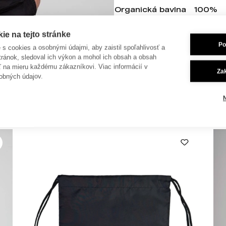
Organická bavlna
100%
Gramáž
155 g/m
e na tejto stránke
Po
je s cookies a osobnými údajmi, aby zaistil spoľahlivosť a
tránok, sledoval ich výkon a mohol ich obsah a obsah
ť na mieru každému zákazníkovi. Viac informácií v
Za
obných údajov.
 dokúpiť aj