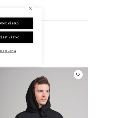
²
voliť všetko
kázať všetko
Nastavenia