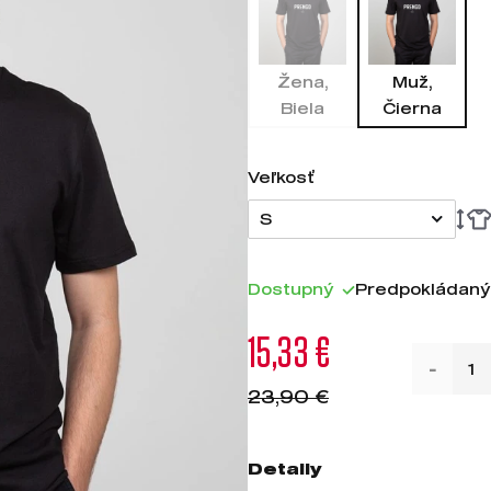
Žena,
Muž,
Biela
Čierna
Veľkosť
S
Dostupný
Predpokládaný 
15,33 €
23,90 €
Detaily