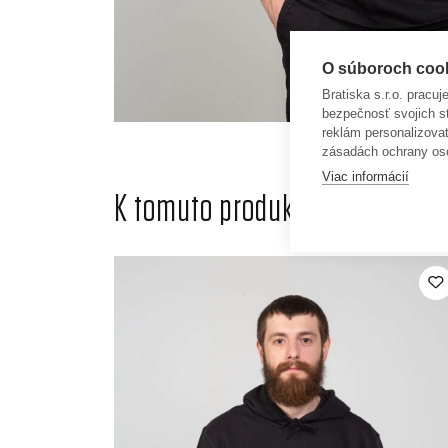
O súboroch cooki
Bratiska s.r.o. pracu
bezpečnosť svojich s
reklám personalizova
zásadách ochrany os
Viac informácií
K tomuto produktu odporúčame