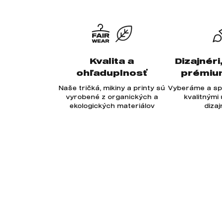
Kvalita a
Dizajnéri
ohľaduplnosť
prémiu
Naše tričká, mikiny a printy sú
Vyberáme a sp
vyrobené z organických a
kvalitnými
ekologických materiálov
diza
Odoberajte newsletter