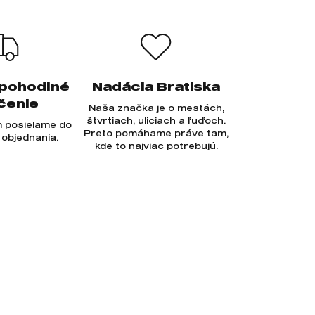
 pohodlné
Nadácia Bratiska
čenie
Naša značka je o mestách,
štvrtiach, uliciach a ľuďoch.
 posielame do
Preto pomáhame práve tam,
 objednania.
kde to najviac potrebujú.
Prihlásiť sa