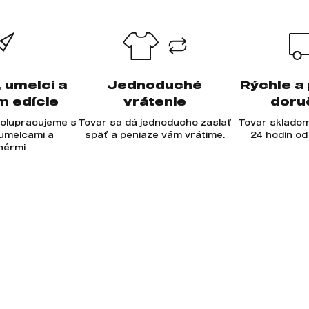
, umelci a
Jednoduché
Rýchle a
m edície
vrátenie
doru
olupracujeme s
Tovar sa dá jednoducho zaslať
Tovar skladom
 umelcami a
späť a peniaze vám vrátime.
24 hodín od
jnérmi