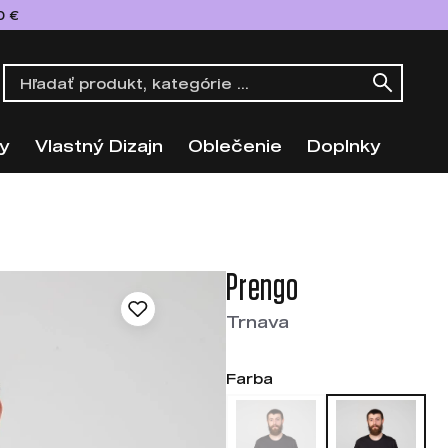
0 €
y
Vlastný Dizajn
Oblečenie
Doplnky
Prengo
Trnava
Farba