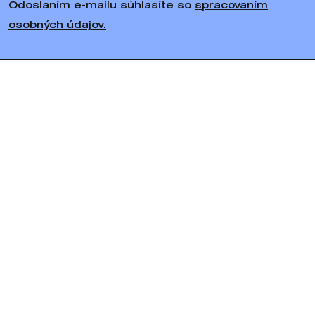
Odoslaním e-mailu súhlasíte so
spracovaním
osobných údajov.
Sledujte nás
Bratiska
Všetko o nákupe