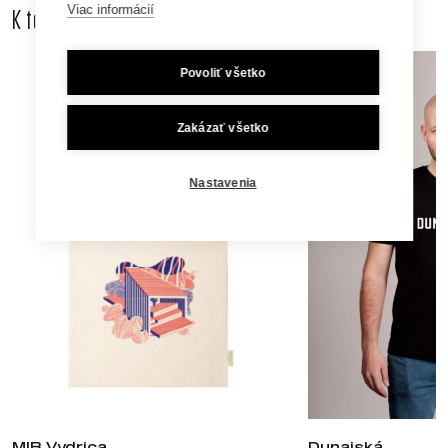
Viac informácií
K tomuto produktu odporúčame dokúpiť aj
Povoliť všetko
Zakázať všetko
Nastavenia
MIB Vydrica
Dunajská