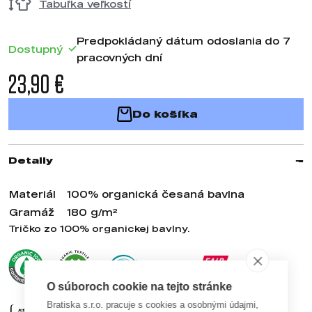
Tabuľka veľkostí
Predpokládaný dátum odoslania do 7
Dostupný
pracovných dní
23,90 €
Do košíka
Detaily
Materiál
100% organická česaná bavlna
Gramáž
180 g/m²
Tričko zo 100% organickej bavlny.
O súboroch cookie na tejto stránke
Bratiska s.r.o. pracuje s cookies a osobnými údajmi,