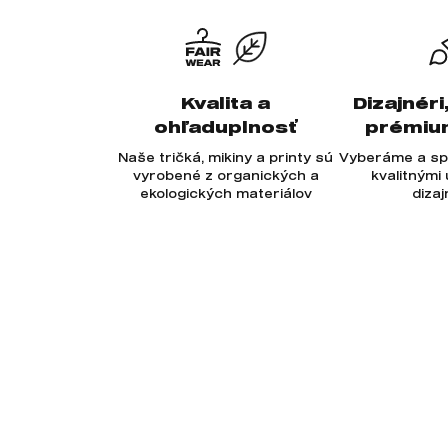
Kvalita a
Dizajnéri
ohľaduplnosť
prémiu
Naše tričká, mikiny a printy sú
Vyberáme a sp
vyrobené z organických a
kvalitnými
ekologických materiálov
diza
Odoberajte newsletter