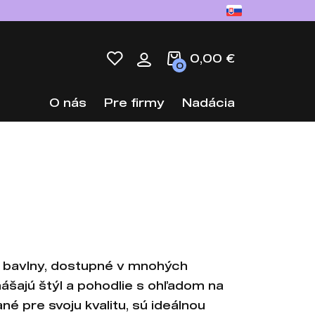
0,00 €
0
O nás
Pre firmy
Nadácia
j bavlny, dostupné v mnohých
nášajú štýl a pohodlie s ohľadom na
né pre svoju kvalitu, sú ideálnou