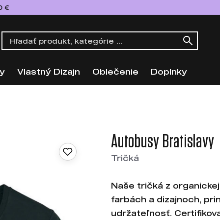
0 €
y
Vlastný Dizajn
Oblečenie
Doplnky
Autobusy Bratislavy
Tričká
Naše tričká z organicke
farbách a dizajnoch, pri
udržateľnosť. Certifikova