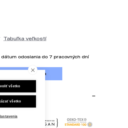
Tabuľka veľkostí
 dátum odoslania do 7 pracovných dní
Do košíka
voliť všetko
kázať všetko
bavlny.
Nastavenia