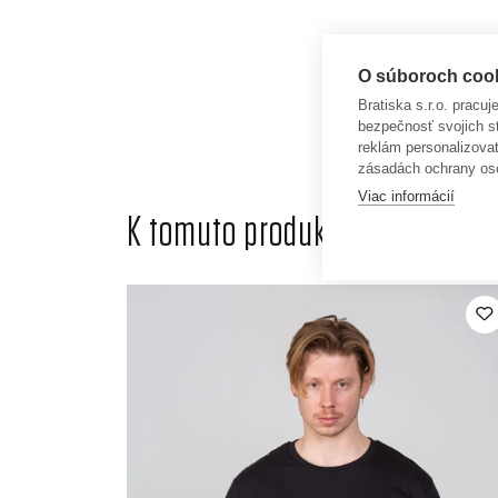
O súboroch cooki
Bratiska s.r.o. pracu
bezpečnosť svojich s
reklám personalizova
zásadách ochrany os
Viac informácií
K tomuto produktu odporúčame