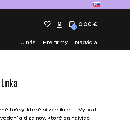
0,00 €
0
O nás
Pre firmy
Nadácia
 Linka
ené tašky, ktoré si zamilujete. Vybrať
edení a dizajnov, ktoré sa najviac