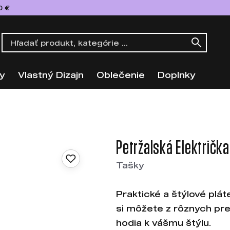
0 €
y
Vlastný Dizajn
Oblečenie
Doplnky
Petržalská Električka
Tašky
Praktické a štýlové plát
si môžete z rôznych prev
hodia k vášmu štýlu.