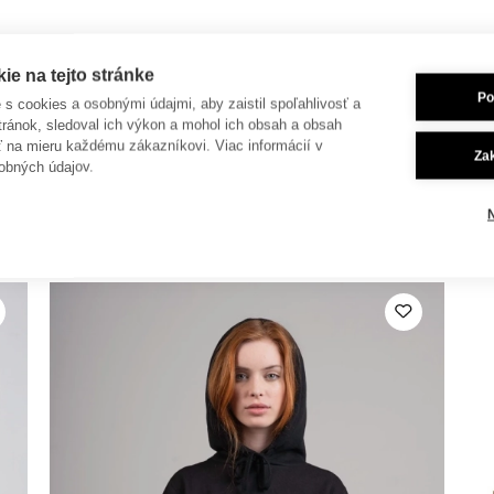
e na tejto stránke
Po
je s cookies a osobnými údajmi, aby zaistil spoľahlivosť a
tránok, sledoval ich výkon a mohol ich obsah a obsah
ť na mieru každému zákazníkovi. Viac informácií v
Za
obných údajov.
 dokúpiť aj