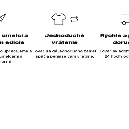
, umelci a
Jednoduché
Rýchle a
m edície
vrátenie
doru
olupracujeme s
Tovar sa dá jednoducho zaslať
Tovar skladom
 umelcami a
späť a peniaze vám vrátime.
24 hodín od
jnérmi