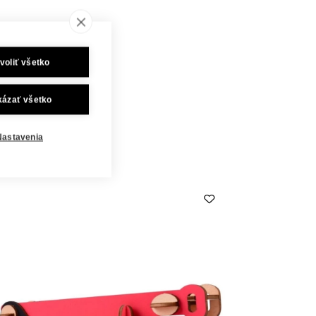
voliť všetko
kázať všetko
Nastavenia