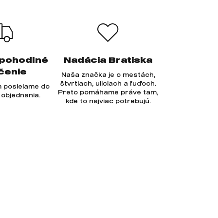
 pohodlné
Nadácia Bratiska
čenie
Naša značka je o mestách,
štvrtiach, uliciach a ľuďoch.
 posielame do
Preto pomáhame práve tam,
 objednania.
kde to najviac potrebujú.
Prihlásiť sa