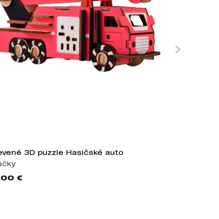
evené 3D puzzle Hasičské auto
Mapa Brati
ačky
Crewnecky
,00 €
45,90 €