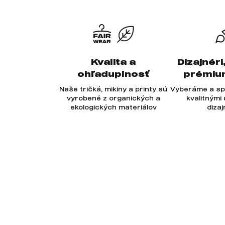
Kvalita a
Dizajnéri
ohľaduplnosť
prémiu
Naše tričká, mikiny a printy sú
Vyberáme a sp
vyrobené z organických a
kvalitnými
ekologických materiálov
diza
Odoberajte newsletter