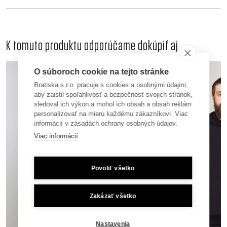
K tomuto produktu odporúčame dokúpiť aj
O súboroch cookie na tejto stránke
Bratiska s.r.o. pracuje s cookies a osobnými údajmi,
aby zaistil spoľahlivosť a bezpečnosť svojich stránok,
sledoval ich výkon a mohol ich obsah a obsah reklám
personalizovať na mieru každému zákazníkovi. Viac
informácií v zásadách ochrany osobných údajov.
Viac informácií
Povoliť všetko
Zakázať všetko
Nastavenia