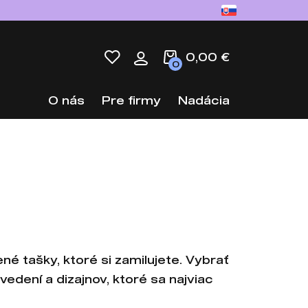
0,00 €
0
O nás
Pre firmy
Nadácia
ené tašky, ktoré si zamilujete. Vybrať
edení a dizajnov, ktoré sa najviac