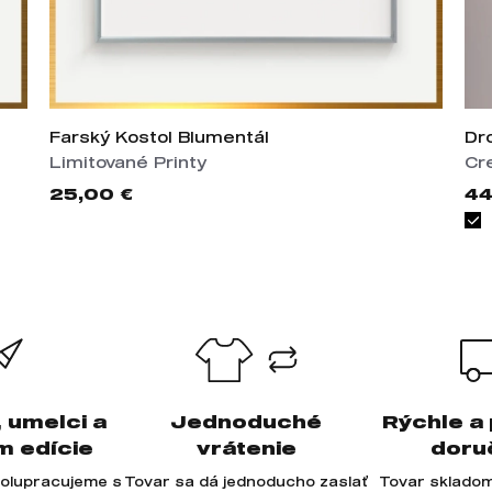
Farský Kostol Blumentál
Dr
Limitované Printy
Cr
25,00 €
44
, umelci a
Jednoduché
Rýchle a
m edície
vrátenie
doru
olupracujeme s
Tovar sa dá jednoducho zaslať
Tovar skladom