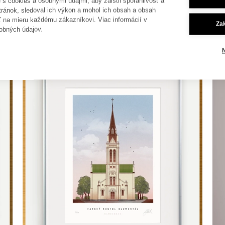
je s cookies a osobnými údajmi, aby zaistil spoľahlivosť a
 dokúpiť aj
tránok, sledoval ich výkon a mohol ich obsah a obsah
ť na mieru každému zákazníkovi. Viac informácií v
Za
obných údajov.