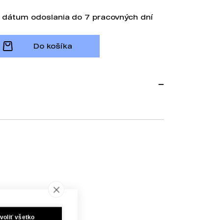
 dátum odoslania do 7 pracovných dní
Do košíka
voliť všetko