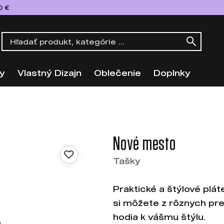
0 €
y
Vlastný Dizajn
Oblečenie
Doplnky
Nové mesto
Tašky
Praktické a štýlové plát
si môžete z rôznych prev
hodia k vášmu štýlu.