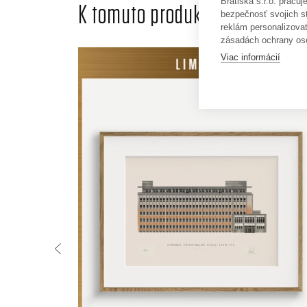
Bratiska s.r.o. pracu
K tomuto produktu odporúčame
bezpečnosť svojich s
reklám personalizova
zásadách ochrany os
Viac informácií