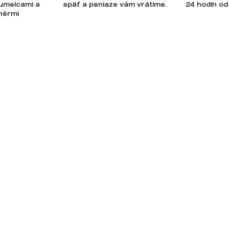
 umelcami a
späť a peniaze vám vrátime.
24 hodín od
jnérmi
-mail
Odoslaním e-mailu súhlasí