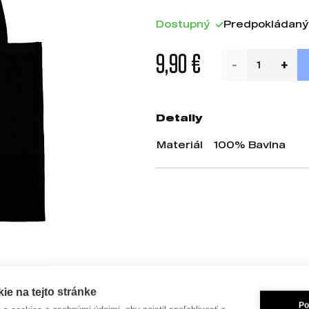
Dostupný
Predpokládaný
9,90 €
Detaily
Materiál
100% Bavlna
e na tejto stránke
Po