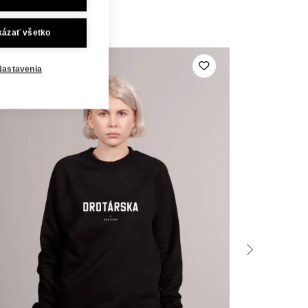
kázať všetko
Nastavenia