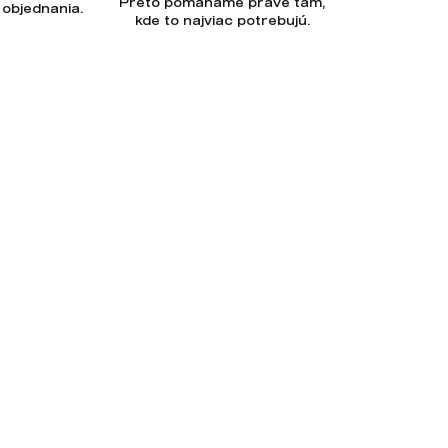
Preto pomáhame práve tam,
 objednania.
kde to najviac potrebujú.
Prihlásiť sa
te so
spracovaním osobných údajov.