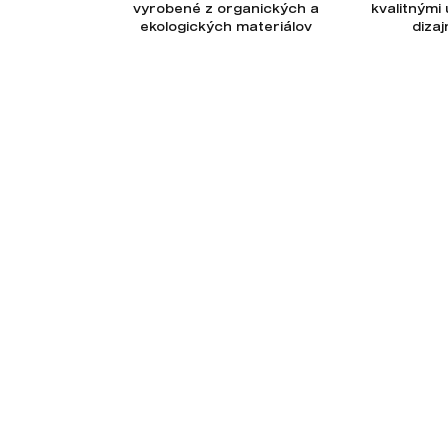
vyrobené z organických a
kvalitnými
ekologických materiálov
diza
Odoberajte newsletter
Novinky, tipy a rady priamo na Váš e