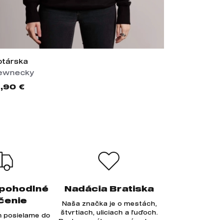
otárska
Bratislava
ewnecky
Šiltovky
,90 €
19,90 €
 pohodlné
Nadácia Bratiska
čenie
Naša značka je o mestách,
štvrtiach, uliciach a ľuďoch.
 posielame do