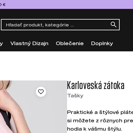
0 €
y
Vlastný Dizajn
Oblečenie
Doplnky
Karloveská zátoka
Tašky
Praktické a štýlové plát
si môžete z rôznych prev
hodia k vášmu štýlu.