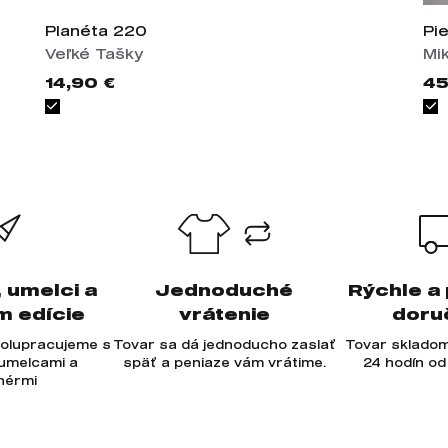
Planéta 220
Pi
Veľké Tašky
Mi
14,90 €
45
, umelci a
Jednoduché
Rýchle a
m edície
vrátenie
doru
olupracujeme s
Tovar sa dá jednoducho zaslať
Tovar skladom
 umelcami a
späť a peniaze vám vrátime.
24 hodín od
jnérmi