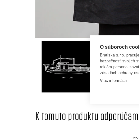
O súboroch cooki
Bratiska s.r.o. pracu
bezpečnosť svojich s
reklám personalizova
zásadách ochrany os
Viac informácií
K tomuto produktu odporúčame