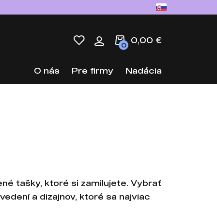
0,00 €
0
O nás
Pre firmy
Nadácia
ené tašky, ktoré si zamilujete. Vybrať
edení a dizajnov, ktoré sa najviac