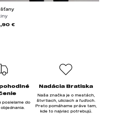
ešťany
Gymnázium 
kiny
Printy
,90 €
25,00 €
 pohodlné
Nadácia Bratiska
čenie
Naša značka je o mestách,
štvrtiach, uliciach a ľuďoch.
 posielame do
Preto pomáhame práve tam,
 objednania.
kde to najviac potrebujú.