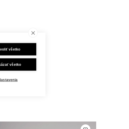
voliť všetko
kázať všetko
Nastavenia