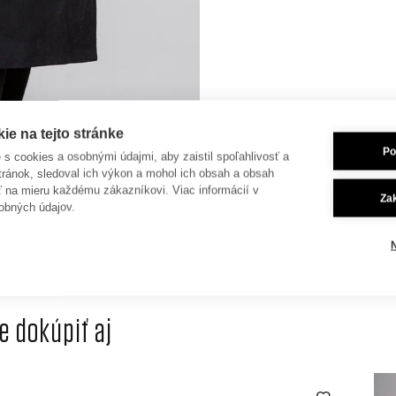
e na tejto stránke
Po
je s cookies a osobnými údajmi, aby zaistil spoľahlivosť a
tránok, sledoval ich výkon a mohol ich obsah a obsah
ť na mieru každému zákazníkovi. Viac informácií v
Za
obných údajov.
 dokúpiť aj