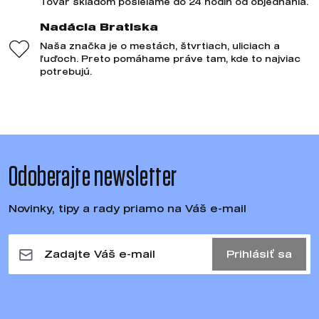
Tovar skladom posielame do 24 hodín od objednania.
Nadácia Bratiska
Naša značka je o mestách, štvrtiach, uliciach a
ľuďoch. Preto pomáhame práve tam, kde to najviac
potrebujú.
Odoberajte newsletter
Novinky, tipy a rady priamo na Váš e-mail
Prihlásiť sa