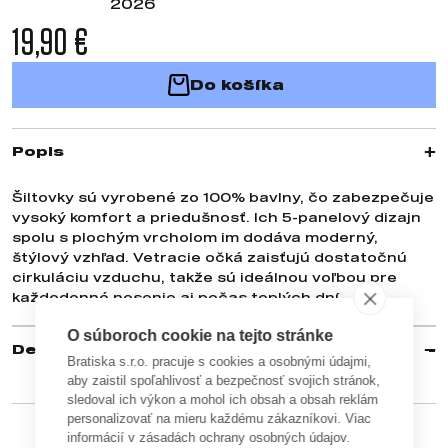
2026
19,90 €
Do košíka
Popis
Šiltovky sú vyrobené zo 100% bavlny, čo zabezpečuje
vysoký komfort a priedušnosť. Ich 5-panelový dizajn
spolu s plochým vrcholom im dodáva moderný,
štýlový vzhľad. Vetracie očká zaisťujú dostatočnú
cirkuláciu vzduchu, takže sú ideálnou voľbou pre
každodenné nosenie aj počas teplých dní.
O súboroch cookie na tejto stránke
Detaily
Bratiska s.r.o. pracuje s cookies a osobnými údajmi,
aby zaistil spoľahlivosť a bezpečnosť svojich stránok,
sledoval ich výkon a mohol ich obsah a obsah reklám
personalizovať na mieru každému zákazníkovi. Viac
informácií v zásadách ochrany osobných údajov.