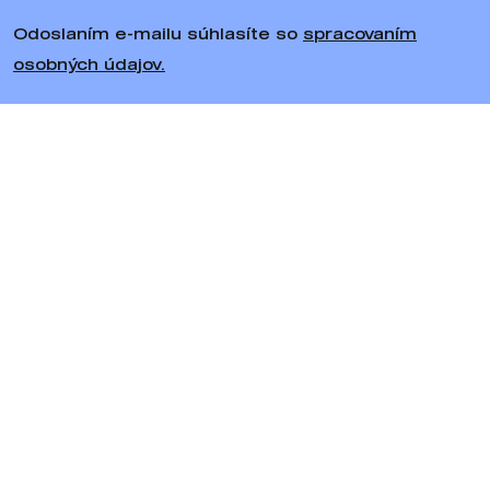
Odoslaním e-mailu súhlasíte so
spracovaním
osobných údajov.
Sledujte nás
Bratiska
Všetko o nákupe