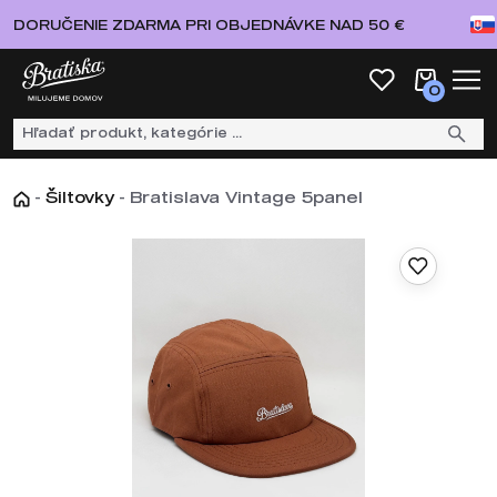
DORUČENIE ZDARMA PRI OBJEDNÁVKE NAD 50 €
0
-
Šiltovky
-
Bratislava Vintage 5panel