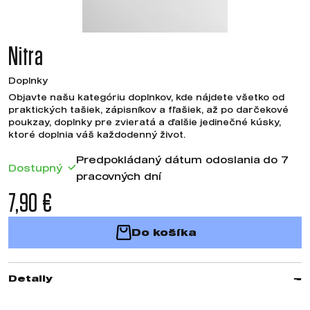
Nitra
Doplnky
Objavte našu kategóriu doplnkov, kde nájdete všetko od
praktických tašiek, zápisníkov a fľašiek, až po darčekové
poukzay, doplnky pre zvieratá a ďalšie jedinečné kúsky,
ktoré doplnia váš každodenný život.
Predpokládaný dátum odoslania do 7
Dostupný
pracovných dní
7,90 €
Do košíka
Detaily