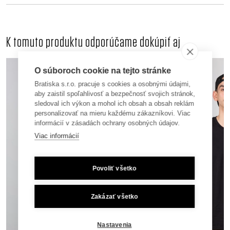
K tomuto produktu odporúčame dokúpiť aj
O súboroch cookie na tejto stránke
Bratiska s.r.o. pracuje s cookies a osobnými údajmi,
aby zaistil spoľahlivosť a bezpečnosť svojich stránok,
sledoval ich výkon a mohol ich obsah a obsah reklám
personalizovať na mieru každému zákazníkovi. Viac
informácií v zásadách ochrany osobných údajov.
Viac informácií
Povoliť všetko
Zakázať všetko
Nastavenia