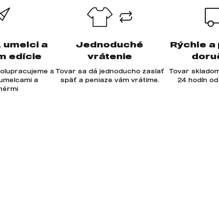
, umelci a
Jednoduché
Rýchle a
m edície
vrátenie
doru
olupracujeme s
Tovar sa dá jednoducho zaslať
Tovar skladom
 umelcami a
späť a peniaze vám vrátime.
24 hodín od
jnérmi