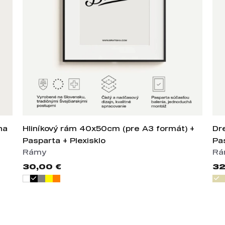
na
Hliníkový rám 40x50cm (pre A3 formát) +
Dr
Pasparta + Plexisklo
Pa
Rámy
Rá
30,00 €
32