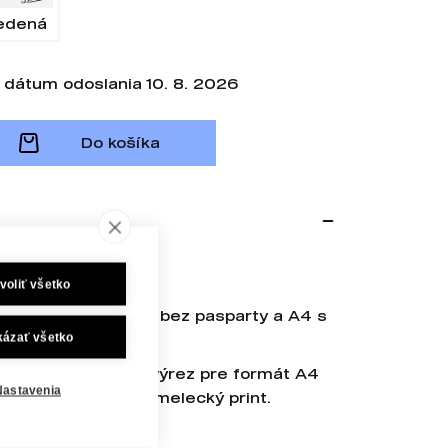
edená
dátum odoslania 10. 8. 2026
Do košíka
m
voliť všetko
ntami vo formáte A3 bez pasparty a A4 s
kázať všetko
u balenia rámu, má výrez pre formát A4
Nastavenia
sne zvýrazní váš umelecký print.
nsku