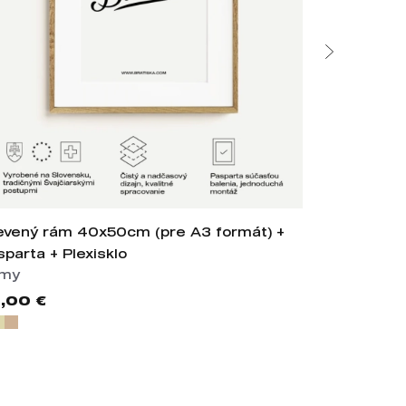
evený rám 40x50cm (pre A3 formát) +
Drevený rá
sparta + Plexisklo
A4 s paspar
my
Rámy
,00 €
26,00 €