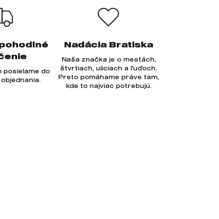
 pohodlné
Nadácia Bratiska
čenie
Naša značka je o mestách,
štvrtiach, uliciach a ľuďoch.
 posielame do
Preto pomáhame práve tam,
 objednania.
kde to najviac potrebujú.
Prihlásiť sa