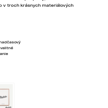
 v troch krásnych materiálových
 nadčasový
kvalitné
anie