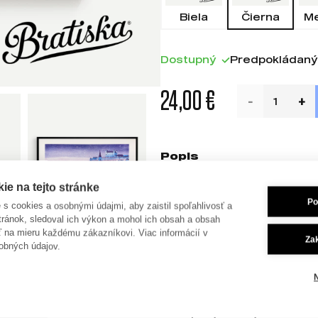
Biela
Čierna
M
Dostupný
Predpokládaný 
24,00 €
Popis
Veľkosť rámu: 30x42 cm
e na tejto stránke
Presná velkosť: 29,7x42 c
Po
je s cookies a osobnými údajmi, aby zaistil spoľahlivosť a
tránok, sledoval ich výkon a mohol ich obsah a obsah
Rám je kompatibilný s pri
ť na mieru každému zákazníkovi. Viac informácií v
Za
paspartou.
obných údajov.
Biela pasparta je súčasťo
(s jemnými presahmi) a krá
Rám je vyrobený na Slove