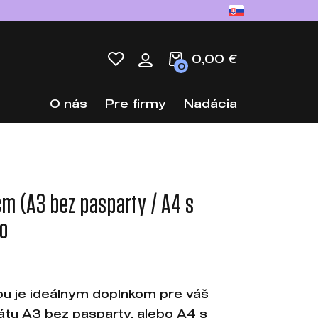
0,00 €
0
O nás
Pre firmy
Nadácia
m (A3 bez pasparty / A4 s
lo
ou je ideálnym doplnkom pre váš
mátu A3 bez pasparty, alebo A4 s