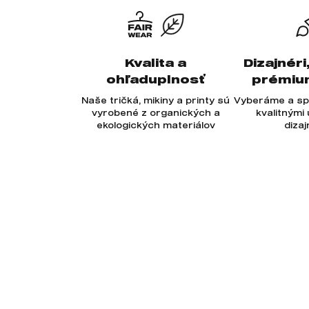
Kvalita a
Dizajnéri
ohľaduplnosť
prémiu
Naše tričká, mikiny a printy sú
Vyberáme a sp
vyrobené z organických a
kvalitnými
ekologických materiálov
diza
Odoberajte newsletter