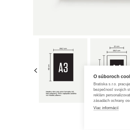
O súboroch cooki
Bratiska s.r.o. pracu
bezpečnosť svojich s
reklám personalizova
zásadách ochrany os
Viac informácií