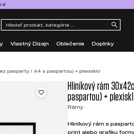
0 €
y
Vlastný Dizajn
Oblečenie
Doplnky
z pasparty / A4 s paspartou) + plexisklo
Hliníkový rám 30x42c
paspartou) + plexisk
Rámy
Hliníkový rám s paspart
print alebo grafiku for