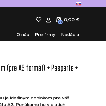
0,00 €
0
O nás
Pre firmy
Nadácia
m (pre A3 formát) + Pasparta +
ou je ideálnym doplnkom pre váš
mátu A3. Ponúkame ho v piatich