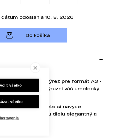
dátum odoslania 10. 8. 2026
Do košíka
rúbka rámu: 2,1 cm
 balenia rámu, má výrez pre formát A3 -
voliť všetko
sahmi) a krásne zvýrazní váš umelecký
kázať všetko
ejší kontrast, môžete si navyše
u, ktorá dodá vášmu dielu elegantný a
Nastavenia
sťou balenia.