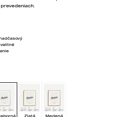
 prevedeniach.
 nadčasový
kvalitné
anie
ieborná
Zlatá
Medená