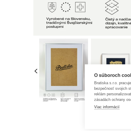
O súboroch cooki
Bratiska s.r.o. pracu
bezpečnosť svojich s
reklám personalizova
zásadách ochrany os
Viac informácií