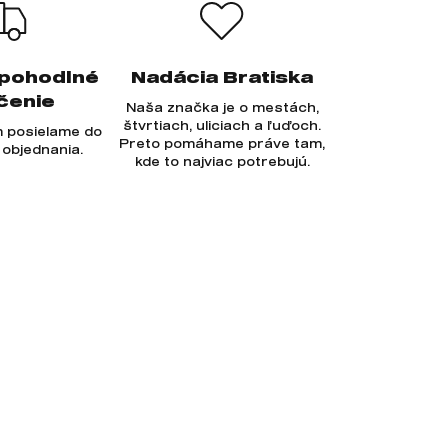
 pohodlné
Nadácia Bratiska
čenie
Naša značka je o mestách,
štvrtiach, uliciach a ľuďoch.
 posielame do
Preto pomáhame práve tam,
 objednania.
kde to najviac potrebujú.
Prihlásiť sa