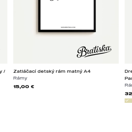
y /
Zatláčací detský rám matný A4
Dr
Rámy
Pa
Rá
15,00 €
32