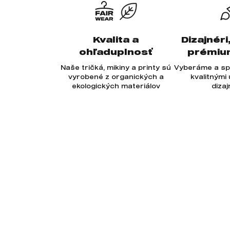
Kvalita a
Dizajnéri
ohľaduplnosť
prémiu
Naše tričká, mikiny a printy sú
Vyberáme a sp
vyrobené z organických a
kvalitnými
ekologických materiálov
diza
Odoberajte newsletter
Novinky, tipy a rady priamo na Váš e