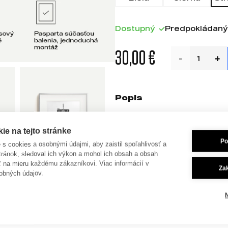
Dostupný
Predpokládaný 
30,00 €
Popis
Veľkosť rámu: 40x50 cm. H
e na tejto stránke
Biela pasparta je súčasťou
Po
je s cookies a osobnými údajmi, aby zaistil spoľahlivosť a
29,7x42cm (s jemnými pre
tránok, sledoval ich výkon a mohol ich obsah a obsah
print.
ť na mieru každému zákazníkovi. Viac informácií v
Za
obných údajov.
Ak však preferujete výrazn
doobjednať čiernu paspart
moderný vzhľad.
Ochranné plexisklo je súča