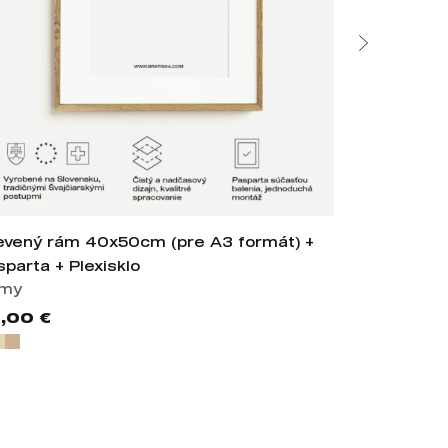
evený rám 40x50cm (pre A3 formát) +
Hliníkový 
sparta + Plexisklo
Pasparta + 
my
Rámy
,00 €
40,00 €