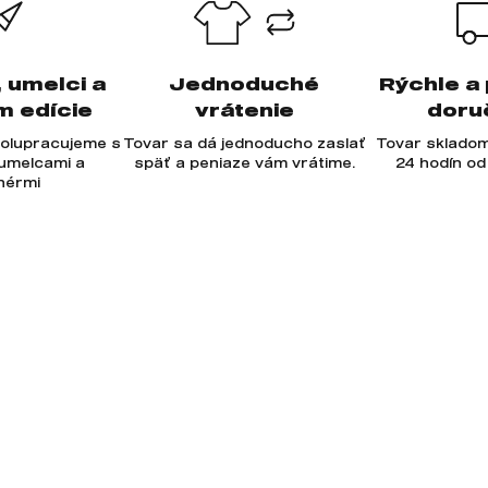
, umelci a
Jednoduché
Rýchle a
m edície
vrátenie
doru
olupracujeme s
Tovar sa dá jednoducho zaslať
Tovar skladom
 umelcami a
späť a peniaze vám vrátime.
24 hodín od
jnérmi
-mail