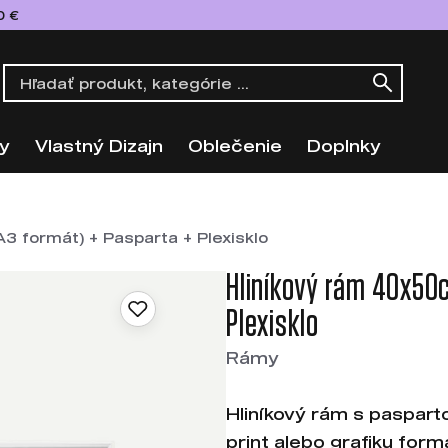
0 €
y
Vlastný Dizajn
Oblečenie
Doplnky
3 formát) + Pasparta + Plexisklo
Hliníkový rám 40x50c
Plexisklo
Rámy
Hliníkový rám s paspart
print alebo grafiku for