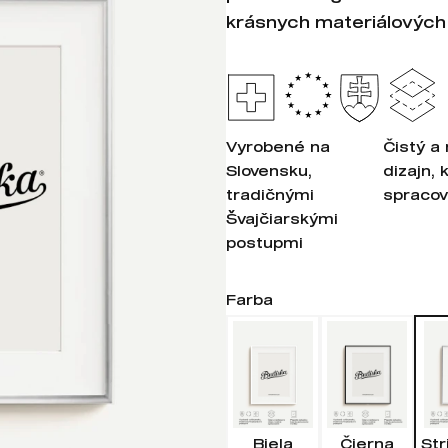
krásnych materiálových
Vyrobené na
Čistý a
Slovensku,
dizajn, 
tradičnými
spracov
Švajčiarskými
postupmi
Farba
Biela
Čierna
Str