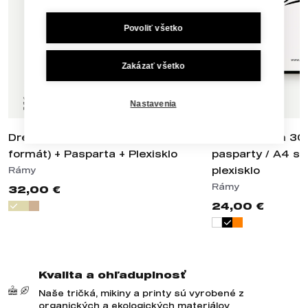
Povoliť všetko
Zakázať všetko
Nastavenia
Drevený rám 40x50cm (pre A3
Hliníkový rám 3
formát) + Pasparta + Plexisklo
pasparty / A4 s 
plexisklo
Rámy
Rámy
32,00 €
24,00 €
Kvalita a ohľaduplnosť
Naše tričká, mikiny a printy sú vyrobené z
organických a ekologických materiálov