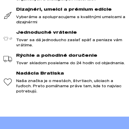
Dizajnéri, umelci a prémium edície
Vyberáme a spolupracujeme s kvalitnými umelcami a
dizajnérmi
Jednoduché vrátenie
Tovar sa dá jednoducho zaslať späť a peniaze vám
vrátime.
Rýchle a pohodlné doručenie
Tovar skladom posielame do 24 hodín od objednania.
Nadácia Bratiska
Naša značka je o mestách, štvrtiach, uliciach a
ľuďoch. Preto pomáhame práve tam, kde to najviac
potrebujú.