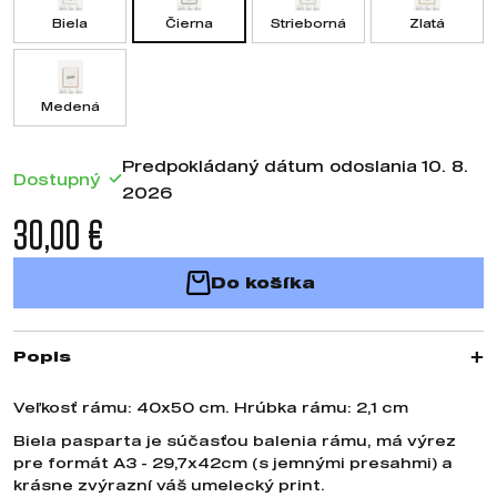
Biela
Čierna
Strieborná
Zlatá
Medená
Predpokládaný dátum odoslania 10. 8.
Dostupný
2026
30,00 €
Do košíka
Popis
Veľkosť rámu: 40x50 cm. Hrúbka rámu: 2,1 cm
Biela pasparta je súčasťou balenia rámu, má výrez
pre formát A3 - 29,7x42cm (s jemnými presahmi) a
krásne zvýrazní váš umelecký print.