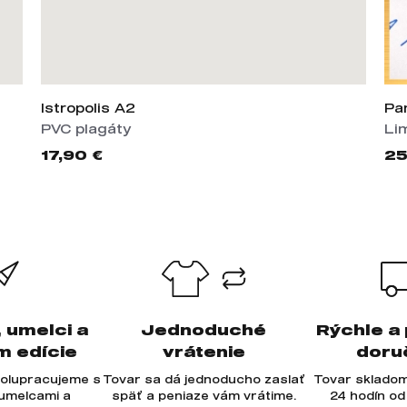
Istropolis A2
Pa
PVC plagáty
Li
17,90 €
25
, umelci a
Jednoduché
Rýchle a
m edície
vrátenie
doru
olupracujeme s
Tovar sa dá jednoducho zaslať
Tovar skladom
 umelcami a
späť a peniaze vám vrátime.
24 hodín od