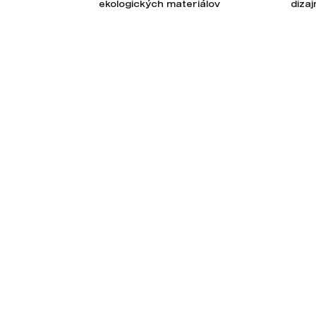
ekologických materiálov
diza
Odoberajte newsletter
Novinky, tipy a rady priamo na Váš e