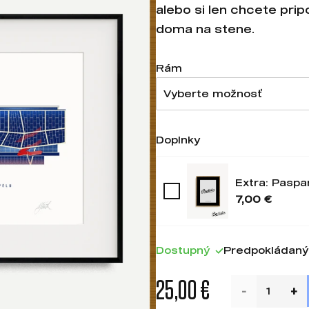
alebo si len chcete pri
doma na stene.
Rám
Vyberte možnosť
Doplnky
Extra: Paspa
7,00 €
Dostupný
Predpokládaný 
25,00 €