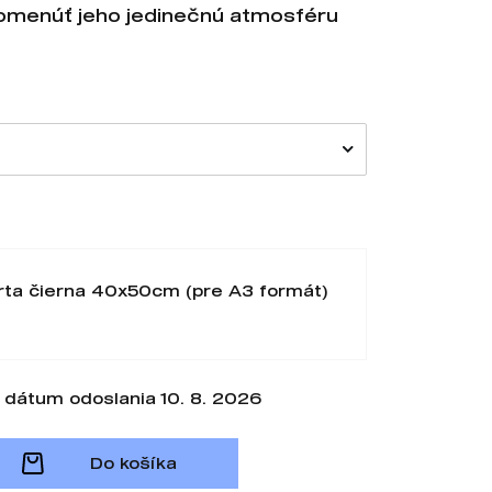
pomenúť jeho jedinečnú atmosféru
rta čierna 40x50cm (pre A3 formát)
dátum odoslania 10. 8. 2026
Do košíka