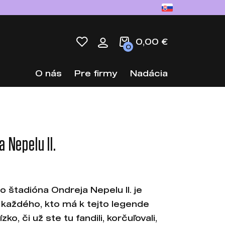
0,00 €
0
O nás
Pre firmy
Nadácia
 Nepelu II.
 štadióna Ondreja Nepelu II. je
každého, kto má k tejto legende
ko, či už ste tu fandili, korčuľovali,