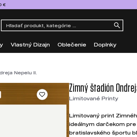
0 €
y
Vlastný Dizajn
Oblečenie
Doplnky
reja Nepelu II.
Zimný štadión Ondreja
Limitované Printy
Limitovaný print Zimného
ideálnym darčekom pre 
bratislavského športu blíz