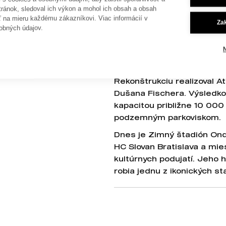
športových stavbách v med
tránok, sledoval ich výkon a mohol ich obsah a obsah
vypracoval tím pod jeho ve
ť na mieru každému zákazníkovi. Viac informácií v
Za
obných údajov.
postupne realizoval: v roko
a v roku 1957 bolo klzisko
Najväčšou modernizáciou p
rámci príprav na Majstrovs
Rekonštrukciu realizoval A
Dušana Fischera. Výsledk
kapacitou približne 10 000
podzemným parkoviskom.
Dnes je Zimný štadión On
HC Slovan Bratislava a mi
kultúrnych podujatí. Jeho h
robia jednu z ikonických st