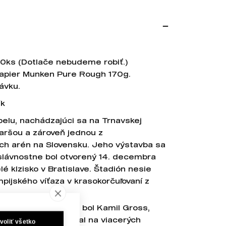
00ks (Dotlače nebudeme robiť.)
papier Munken Pure Rough 170g.
ávku.
ík
elu, nachádzajúci sa na Trnavskej
taršou a zároveň jednou z
ch arén na Slovensku. Jeho výstavba sa
 slávnostne bol otvorený 14. decembra
é klzisko v Bratislave. Štadión nesie
ijského víťaza v krasokorčuľovaní z
ktonického návrhu bol Kamil Gross,
kt, ktorý sa podieľal na viacerých
voliť všetko