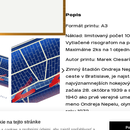
Popis
Formát printu: A3
Náklad: limitovaný počet 1
Vytlačené risografom na 
Maximálne 2ks na 1 objedn
Autor printu: Marek Ciesar
Zimný štadión Ondreja Nep
ceste v Bratislave, je najs
najvýznamnejších hokejový
začala 28. októbra 1939 a
1940 ako prvé verejné umel
meno Ondreja Nepelu, olymp
roku 1972.
Autorom pôvodného archite
e na tejto stránke
významný slovenský archite
Po
je s cookies a osobnými údajmi, aby zaistil spoľahlivosť a