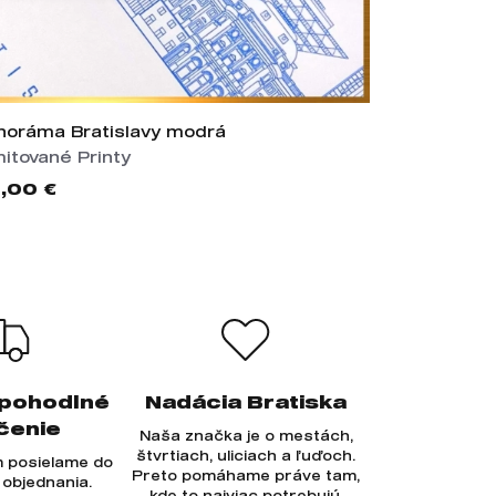
noráma Bratislavy modrá
Internát Ku
mitované Printy
Limitované 
,00 €
25,00 €
 pohodlné
Nadácia Bratiska
čenie
Naša značka je o mestách,
štvrtiach, uliciach a ľuďoch.
 posielame do
Preto pomáhame práve tam,
 objednania.
kde to najviac potrebujú.