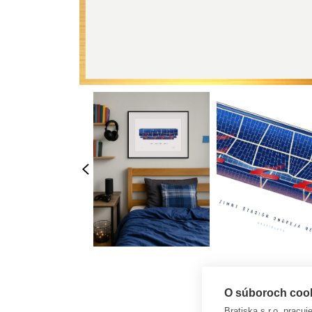
O súboroch cooki
Bratiska s.r.o. pracu