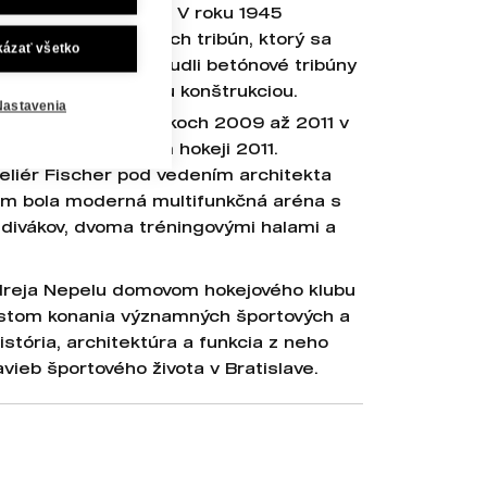
zivojnovom období. V roku 1945
dením projekt krytých tribún, ktorý sa
kázať všetko
ch 1948 – 1949 pribudli betónové tribúny
 zastrešené oceľovou konštrukciou.
Nastavenia
rešiel štadión v rokoch 2009 až 2011 v
tvá sveta v ľadovom hokeji 2011.
teliér Fischer pod vedením architekta
om bola moderná multifunkčná aréna s
 divákov, dvoma tréningovými halami a
dreja Nepelu domovom hokejového klubu
estom konania významných športových a
istória, architektúra a funkcia z neho
avieb športového života v Bratislave.