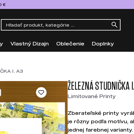
0 €
y
Vlastný Dizajn
Oblečenie
Doplnky
KA I. A3
ŽELEZNÁ STUDNIČKA I
Limitované Printy
Zberateľské printy vyrá
je rôzny podľa motívu, a
jednej farebnej varianty.