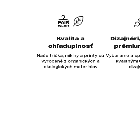
Kvalita a
Dizajnéri
ohľaduplnosť
prémiu
Naše tričká, mikiny a printy sú
Vyberáme a sp
vyrobené z organických a
kvalitnými
ekologických materiálov
diza
Odoberajte newsletter