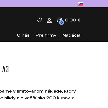
0,00 €
0
O nás
Pre firmy
Nadácia
. A3
bame v limitovanom náklade, ktorý
le nikdy nie väčší ako 200 kusov z