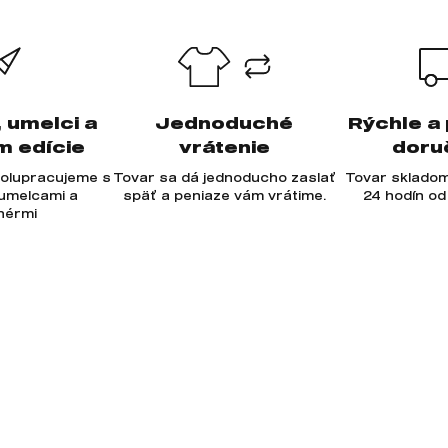
, umelci a
Jednoduché
Rýchle a
m edície
vrátenie
doru
olupracujeme s
Tovar sa dá jednoducho zaslať
Tovar skladom
 umelcami a
späť a peniaze vám vrátime.
24 hodín od
jnérmi