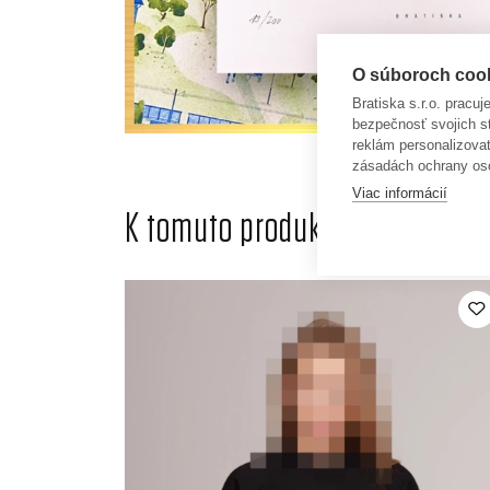
O súboroch cooki
Bratiska s.r.o. pracu
bezpečnosť svojich s
reklám personalizova
zásadách ochrany os
Viac informácií
K tomuto produktu odporúčame