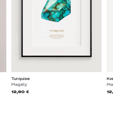
Turquise
Kv
Plagáty
Pl
12,90 €
12