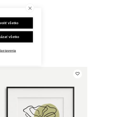
voliť všetko
kázať všetko
Nastavenia