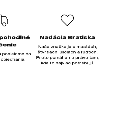
 pohodlné
Nadácia Bratiska
čenie
Naša značka je o mestách,
štvrtiach, uliciach a ľuďoch.
 posielame do
Preto pomáhame práve tam,
 objednania.
kde to najviac potrebujú.
Prihlásiť sa