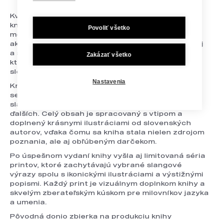
Kvalitný Slang je jedinečná, bohato ilustrovaná
knižná publikácia, ktorá mapuje neustále sa
Povoliť všetko
meniaci slang 21. storočia. Vychádza zo slov
aktuálnych tridsiatnikov, no presahuje aj k mladšej
a staršej generácii. Nájdete v nej anglické výrazy,
Zakázať všetko
ktoré k nám prenikajú, aj jedinečné slovenské
slovíčka.
Nastavenia
Kniha ponúka pestrý pohľad na rôzne jazykové
segmenty – východniarsky slang, girl slang, tatko
slang (staršia generácia), rapový žargón a mnoho
ďalších. Celý obsah je spracovaný s vtipom a
doplnený krásnymi ilustráciami od slovenských
autorov, vďaka čomu sa kniha stala nielen zdrojom
poznania, ale aj obľúbeným darčekom.
Po úspešnom vydaní knihy vyšla aj limitovaná séria
printov, ktoré zachytávajú vybrané slangové
výrazy spolu s ikonickými ilustráciami a výstižnými
popismi. Každý print je vizuálnym doplnkom knihy a
skvelým zberateľským kúskom pre milovníkov jazyka
a umenia.
Pôvodná donio zbierka na produkciu knihy