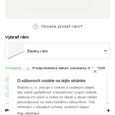
Chcete pridať rám?
Vybrať rám
Žiadny rám
Dostupný
Predpokládaný dátum odoslania 11. 8. 2026
Poštovné nad 100 EUR zadarmo
O súboroch cookie na tejto stránke
Doručenie do 2 pracovných dní
Bratiska s.r.o. pracuje s cookies a osobnými údajmi,
aby zaistil spoľahlivosť a bezpečnosť svojich stránok,
90 dní na vrátenie tovaru
sledoval ich výkon a mohol ich obsah a obsah reklám
personalizovať na mieru každému zákazníkovi. Viac
informácií v zásadách ochrany osobných údajov.
Popis
Viac informácií