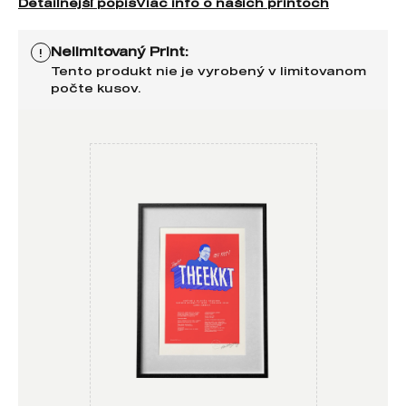
Detailnejší popis
Viac info o našich printoch
Nelimitovaný Print:
!
Tento produkt nie je vyrobený v limitovanom
počte kusov.