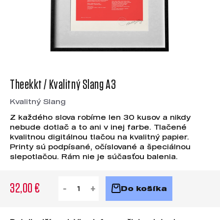
Theekkt / Kvalitný Slang A3
Kvalitný Slang
Z každého slova robíme len 30 kusov a nikdy
nebude dotlač a to ani v inej farbe. Tlačené
kvalitnou digitálnou tlačou na kvalitný papier.
Printy sú podpísané, očíslované a špeciálnou
slepotlačou. Rám nie je súčasťou balenia.
32,00 €
Do košíka