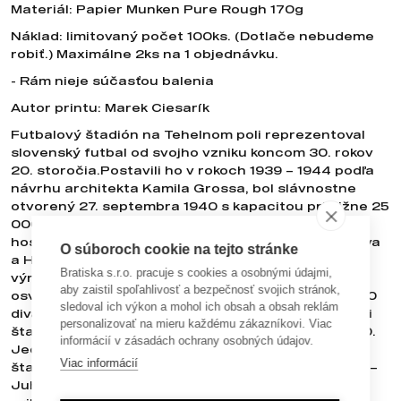
Materiál: Papier Munken Pure Rough 170g
Náklad: limitovaný počet 100ks. (Dotlače nebudeme
robiť.) Maximálne 2ks na 1 objednávku.
- Rám nieje súčasťou balenia
Autor printu: Marek Ciesarík
Futbalový štadión na Tehelnom poli reprezentoval
slovenský futbal od svojho vzniku koncom 30. rokov
20. storočia.Postavili ho v rokoch 1939 – 1944 podľa
návrhu architekta Kamila Grossa, bol slávnostne
otvorený 27. septembra 1940 s kapacitou približne 25
000 divákov. Už o necelý mesiac, 27. októbra 1940,
hostil prvý medzinárodný zápas medzi ŠK Bratislava
O súboroch cookie na tejto stránke
a Herthou Berlin (2:2). V roku 1961 prešiel štadión
Bratiska s.r.o. pracuje s cookies a osobnými údajmi,
výraznou rekonštrukciou – pribudla druhá tribúna,
aby zaistil spoľahlivosť a bezpečnosť svojich stránok,
osvetlenie a kapacita sa zvýšila na približne 45 000
sledoval ich výkon a mohol ich obsah a obsah reklám
divákov. V 90. rokoch bol prestavaný na celosediaci
personalizovať na mieru každému zákazníkovi. Viac
štadión, čím sa kapacita znížila na približne 30 000.
informácií v zásadách ochrany osobných údajov.
Jedným z najpamätnejších momentov v histórii
Viac informácií
štadióna bol medzinárodný zápas Československo –
Juhoslávia v roku 1957, ktorý navštívilo rekordných