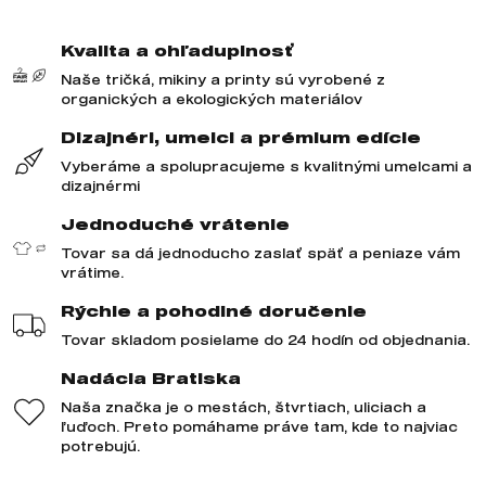
Kvalita a ohľaduplnosť
Naše tričká, mikiny a printy sú vyrobené z
organických a ekologických materiálov
Dizajnéri, umelci a prémium edície
Vyberáme a spolupracujeme s kvalitnými umelcami a
dizajnérmi
Jednoduché vrátenie
Tovar sa dá jednoducho zaslať späť a peniaze vám
vrátime.
Rýchle a pohodlné doručenie
Tovar skladom posielame do 24 hodín od objednania.
Nadácia Bratiska
Naša značka je o mestách, štvrtiach, uliciach a
ľuďoch. Preto pomáhame práve tam, kde to najviac
potrebujú.