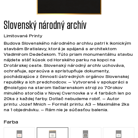
Slovenský národný archív
Limitované Printy
Budova Slovenského národného archívu patrí k ikonickým
stavbám Bratislavy, ktorá je spájaná s architektom
Vladimírom Dedečekom. Túto priam monumentálnu stavbu
nájdete stáť kúsok od Horského parku na kopci na
Drotárskej ceste. Slovenský národný archív uchováva,
ochraňuje, spracúva a sprístupňuje dokumenty,
pochádzajúce z činnosti ústredných orgánov Slovenskej
republiky a ich predchodcov. — Vytvorené v spolupráci s
@noistypo na starom tlačiarenskom stroji zo 70rokov
minulého storočia v Novej Cvernovke a v 4 farbách len po
20ks z každej farby. Dotlač nebudeme robiť. — Autor
printu: Jozef Mnich — Formát printu: A3 — Maximálne 2ks
na 1 objednávku. — Rám nie je súčasťou balenia.
Farba