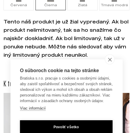
Červená
Čierna
Zlatá
Tmavá modrá
Tento náš produkt je už žial vypredaný. Ak bol
produkt nelimitovaný, tak sa ho snažíme čo
najskôr doskladniť. Ak bol limitovaný, tak už v
ponuke nebude. Môžte nás sledovať aby vám
iný limitovaný produkt neunikol.
O súboroch cookie na tejto stránke
Bratiska s.r.o. pracuje s cookies a osobnými údajmi,
K tomuto produktu odporúčame dokúpiť aj
aby zaistil spoľahlivosť a bezpečnosť svojich stránok,
sledoval ich výkon a mohol ich obsah a obsah reklám
personalizovať na mieru každému zákazníkovi. Viac
informácií v zásadách ochrany osobných údajov.
Viac informácií
Povoliť všetko