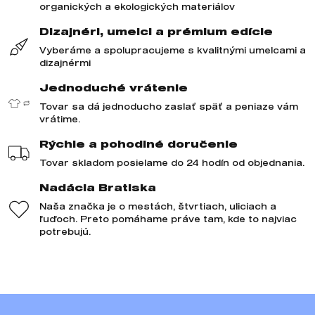
organických a ekologických materiálov
Dizajnéri, umelci a prémium edície
Vyberáme a spolupracujeme s kvalitnými umelcami a
dizajnérmi
Jednoduché vrátenie
Tovar sa dá jednoducho zaslať späť a peniaze vám
vrátime.
Rýchle a pohodlné doručenie
Tovar skladom posielame do 24 hodín od objednania.
Nadácia Bratiska
Naša značka je o mestách, štvrtiach, uliciach a
ľuďoch. Preto pomáhame práve tam, kde to najviac
potrebujú.