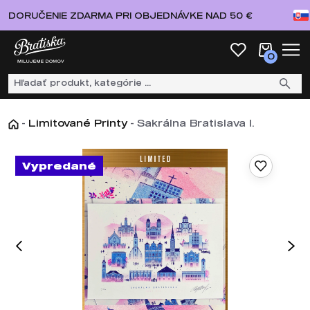
DORUČENIE ZDARMA PRI OBJEDNÁVKE NAD 50 €
0
-
Limitované Printy
-
Sakrálna Bratislava I.
Vypredané