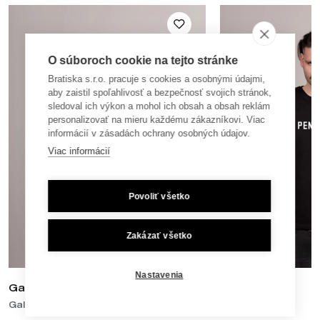
O súboroch cookie na tejto stránke
Bratiska s.r.o. pracuje s cookies a osobnými údajmi,
aby zaistil spoľahlivosť a bezpečnosť svojich stránok,
sledoval ich výkon a mohol ich obsah a obsah reklám
personalizovať na mieru každému zákazníkovi. Viac
informácií v zásadách ochrany osobných údajov.
Viac informácií
Povoliť všetko
Zakázať všetko
Nastavenia
Galanta
Pentagon
Galanta
Tričká