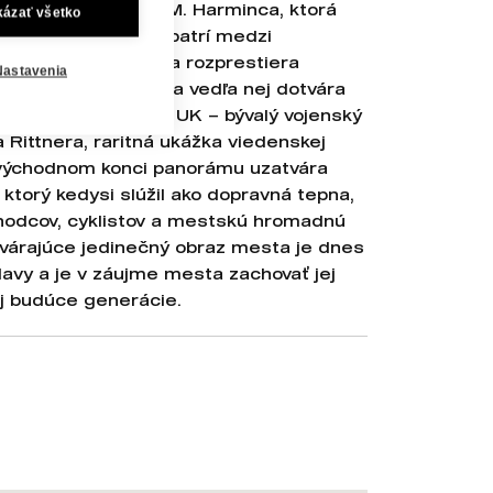
ného múzea od M. M. Harminca, ktorá
kázať všetko
oku 1944 a dodnes patrí medzi
režia. Za múzeom sa rozprestiera
Nastavenia
elná škola Fajnorka a vedľa nej dotvára
lozofickej fakulty UK – bývalý vojenský
 Rittnera, raritná ukážka viedenskej
 východnom konci panorámu uzatvára
 ktorý kedysi slúžil ako dopravná tepna,
hodcov, cyklistov a mestskú hromadnú
tvárajúce jedinečný obraz mesta je dnes
avy a je v záujme mesta zachovať jej
j budúce generácie.