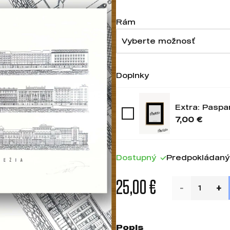
Rám
Vyberte možnosť
Doplnky
Extra: Paspa
7,00 €
Dostupný
Predpokládaný 
25,00 €
Popis