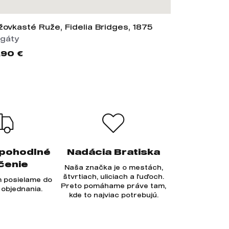
žovkasté Ruže, Fidelia Bridges, 1875
Slovenská 
agáty
PVC plagát
,90 €
17,90 €
 pohodlné
Nadácia Bratiska
čenie
Naša značka je o mestách,
štvrtiach, uliciach a ľuďoch.
 posielame do
Preto pomáhame práve tam,
 objednania.
kde to najviac potrebujú.