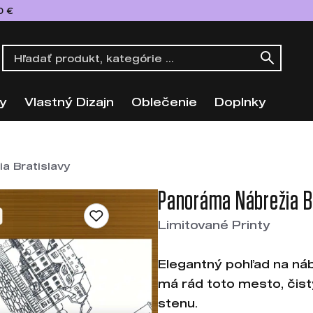
0 €
y
Vlastný Dizajn
Oblečenie
Doplnky
a Bratislavy
Panoráma Nábrežia B
Limitované Printy
Elegantný pohľad na náb
má rád toto mesto, čistý 
stenu.