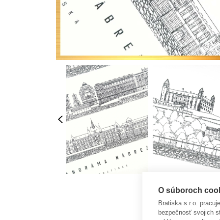
O súboroch cooki
Bratiska s.r.o. pracu
bezpečnosť svojich s