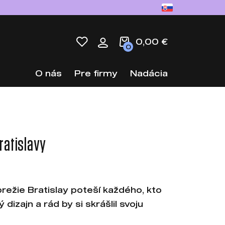
0,00 €
0
O nás
Pre firmy
Nadácia
ratislavy
režie Bratislay poteší každého, kto
dizajn a rád by si skrášlil svoju