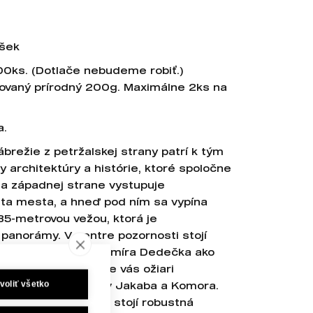
ášek
00ks. (Dotlače nebudeme robiť.)
lovaný prírodný 200g. Maximálne 2ks na
a.
režie z petržalskej strany patrí k tým
y architektúry a histórie, ktoré spoločne
 Na západnej strane vystupuje
nta mesta, a hneď pod ním sa vypína
85-metrovou vežou, ktorá je
panorámy. V centre pozornosti stojí
nej galérie od Vladimíra Dedečka ako
úry. V jej susedstve vás ožiari
voliť všetko
uta od architektov Jakaba a Komora.
ektričkových koľajníc, stojí robustná