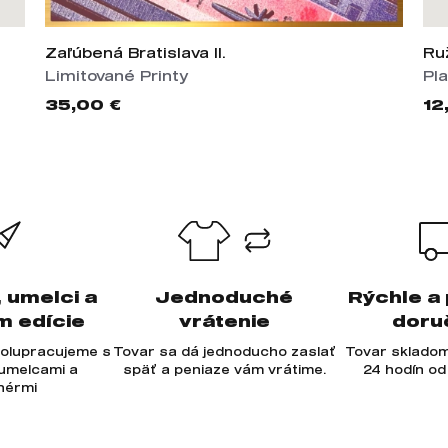
Zaľúbená Bratislava II.
Ru
Limitované Printy
Pl
35,00 €
12
, umelci a
Jednoduché
Rýchle a
m edície
vrátenie
doru
olupracujeme s
Tovar sa dá jednoducho zaslať
Tovar skladom
 umelcami a
späť a peniaze vám vrátime.
24 hodín od
jnérmi