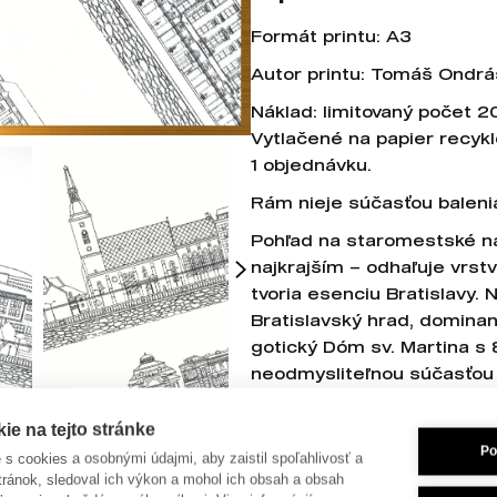
Formát printu: A3
Autor printu: Tomáš Ondr
Náklad: limitovaný počet 2
Vytlačené na papier recyk
1 objednávku.
Rám nieje súčasťou baleni
Pohľad na staromestské náb
najkrajším – odhaľuje vrstv
tvoria esenciu Bratislavy.
Bratislavský hrad, domina
gotický Dóm sv. Martina s 
neodmysliteľnou súčasťou 
prístavba Slovenskej národ
symbol povojnovej architekt
e na tejto stránke
Po
ornamentálne zdobená Red
je s cookies a osobnými údajmi, aby zaistil spoľahlivosť a
tránok, sledoval ich výkon a mohol ich obsah a obsah
Ďalej na východ, po línii el