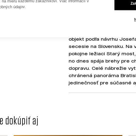
ť na mieru každému zákazníkovi. Viac informácií v
budova Slovenského národ
Za
obných údajov.
prežila bombardovanie v r
najvýraznejšie stavby náb
tehlová historická priemys
panorámu secesná stavba Fi
objekt podľa návrhu Josefa
secesie na Slovensku. Na
pokojne ležiaci Starý most,
no dnes spája brehy pre c
dopravu. Celé nábrežie vy
chránená panoráma Bratisl
jedinečnosť pre súčasné a
 dokúpiť aj