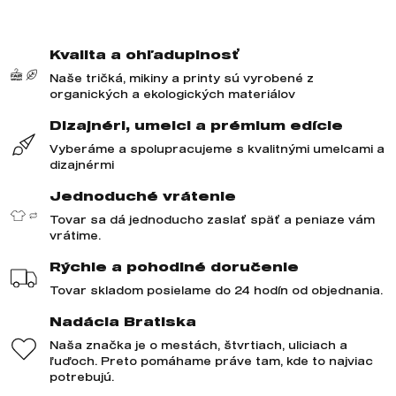
Kvalita a ohľaduplnosť
Naše tričká, mikiny a printy sú vyrobené z
organických a ekologických materiálov
Dizajnéri, umelci a prémium edície
Vyberáme a spolupracujeme s kvalitnými umelcami a
dizajnérmi
Jednoduché vrátenie
Tovar sa dá jednoducho zaslať späť a peniaze vám
vrátime.
Rýchle a pohodlné doručenie
Tovar skladom posielame do 24 hodín od objednania.
Nadácia Bratiska
Naša značka je o mestách, štvrtiach, uliciach a
ľuďoch. Preto pomáhame práve tam, kde to najviac
potrebujú.