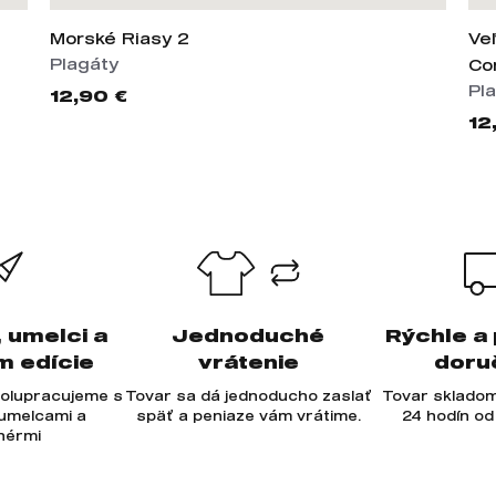
Morské Riasy 2
Veľ
Plagáty
Co
Pl
12,90 €
12
, umelci a
Jednoduché
Rýchle a
m edície
vrátenie
doru
olupracujeme s
Tovar sa dá jednoducho zaslať
Tovar skladom
 umelcami a
späť a peniaze vám vrátime.
24 hodín od
jnérmi