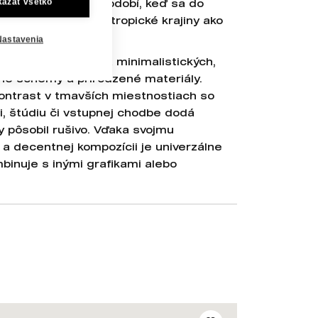
kázať všetko
trovia Tuamotu, v období, keď sa do
ostupne dostávali tropické krajiny ako
Nastavenia
odí do moderných a minimalistických,
bné schémy a prirodzené materiály.
kontrast v tmavších miestnostiach so
ii, štúdiu či vstupnej chodbe dodá
y pôsobil rušivo. Vďaka svojmu
a decentnej kompozícii je univerzálne
binuje s inými grafikami alebo