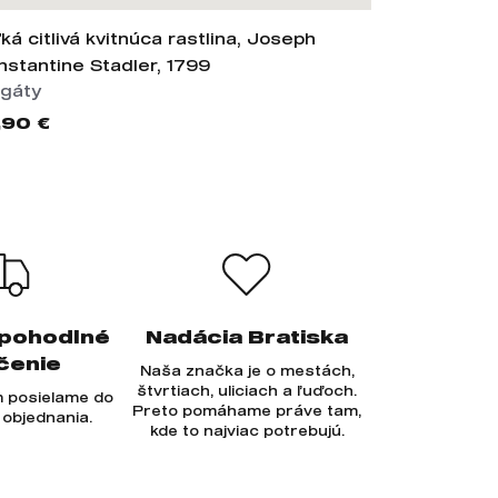
ká citlivá kvitnúca rastlina, Joseph
Veľká vlna
nstantine Stadler, 1799
Hokusai, c
agáty
Plagáty
,90 €
12,90 €
 pohodlné
Nadácia Bratiska
čenie
Naša značka je o mestách,
štvrtiach, uliciach a ľuďoch.
 posielame do
Preto pomáhame práve tam,
 objednania.
kde to najviac potrebujú.