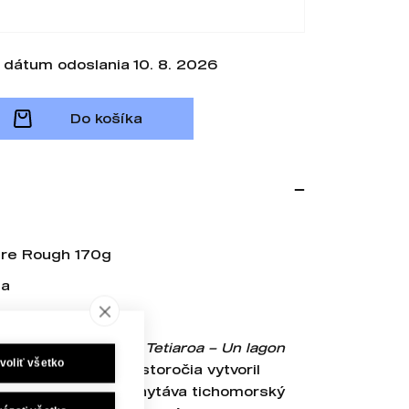
dátum odoslania 10. 8. 2026
Do košíka
ure Rough 170g
ia
19. storočie
umínovej fotografie
Tetiaroa – Un lagon
voliť všetko
lebo 90. rokoch 19. storočia vytvoril
es Spitz. Záber zachytáva tichomorský