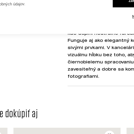
Za
atol Tetiaroa, súčasť súos
obných údajov.
vizuálneho jazyka Západu p
metafora úniku a snov.
Print "Palmy" sa výborne h
kde doplní neutrálne fare
Funguje aj ako elegantný 
sivými prvkami. V kancelár
vizuálnu hĺbku bez toho, ab
čiernobielemu spracovaniu 
zavesiteľný a dobre sa kom
fotografiami.
 dokúpiť aj