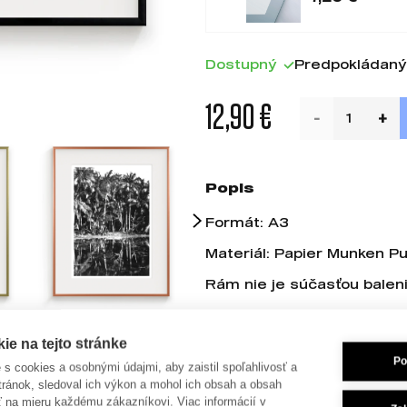
Dostupný
Predpokládaný 
12,90 €
Popis
Formát: A3
Materiál: Papier Munken P
Rám nie je súčasťou balen
Dielo:
Palmy, Charles Spitz, 
e na tejto stránke
Tento print vychádza z alb
Po
je s cookies a osobnými údajmi, aby zaistil spoľahlivosť a
des Paumotu
, ktorú v 80. a
tránok, sledoval ich výkon a mohol ich obsah a obsah
francúzsky fotograf Charl
ť na mieru každému zákazníkovi. Viac informácií v