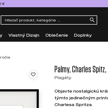
0 €
y
Vlastný Dizajn
Oblečenie
Doplnky
oročie
Palmy, Charles Spitz, 
Plagáty
Objavte nostalgickú krá
týmto jedinečným printo
Charlesa Spritza.