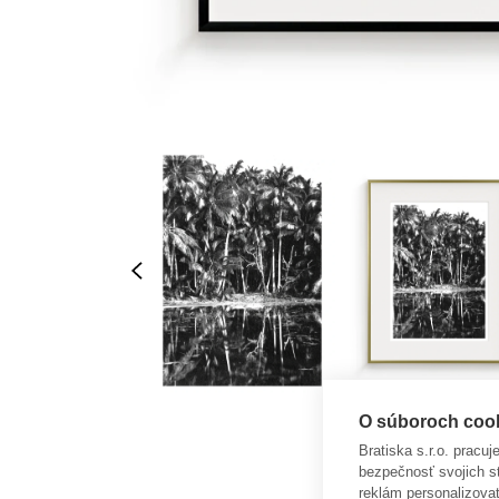
O súboroch cooki
Bratiska s.r.o. pracu
bezpečnosť svojich s
reklám personalizova