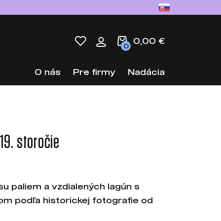
0,00 €
0
O nás
Pre firmy
Nadácia
19. storočie
su paliem a vzdialených lagún s
m podľa historickej fotografie od