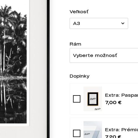
Veľkosť
A3
Rám
Vyberte možnosť
Doplnky
Extra: Paspa
7,00 €
Extra: Prémi
7,20 €