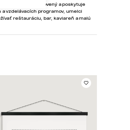
 Cvernovky plne obnovený a poskytuje
h a vzdelávacích programov, umelci
žívať reštauráciu, bar, kaviareň a malú