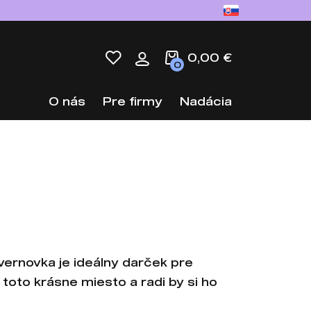
0,00 €
0
O nás
Pre firmy
Nadácia
vernovka je ideálny darček pre
 toto krásne miesto a radi by si ho