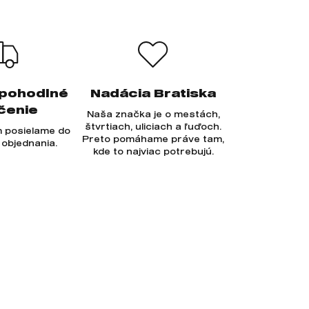
 pohodlné
Nadácia Bratiska
čenie
Naša značka je o mestách,
štvrtiach, uliciach a ľuďoch.
 posielame do
Preto pomáhame práve tam,
 objednania.
kde to najviac potrebujú.
Prihlásiť sa