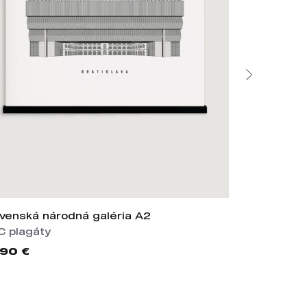
ovenská národná galéria A2
Kultúrne d
C plagáty
Limitované 
,90 €
35,00 €