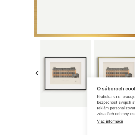
O súboroch cooki
Bratiska s.r.o. pracu
bezpečnosť svojich s
reklám personalizova
zásadách ochrany os
Viac informácií