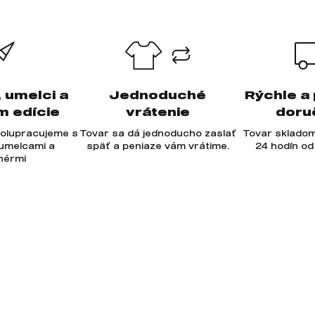
, umelci a
Jednoduché
Rýchle a
m edície
vrátenie
doru
olupracujeme s
Tovar sa dá jednoducho zaslať
Tovar skladom
 umelcami a
späť a peniaze vám vrátime.
24 hodín od
jnérmi