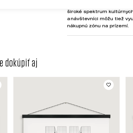
školy. Dnes je areál Novej
široké spektrum kultúrnyc
a návštevníci môžu tiež vyu
nákupnú zónu na prízemí.
 dokúpiť aj