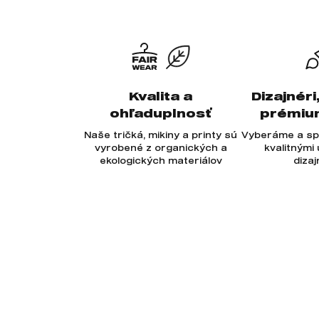
Kvalita a
Dizajnéri
ohľaduplnosť
prémiu
Naše tričká, mikiny a printy sú
Vyberáme a sp
vyrobené z organických a
kvalitnými
ekologických materiálov
diza