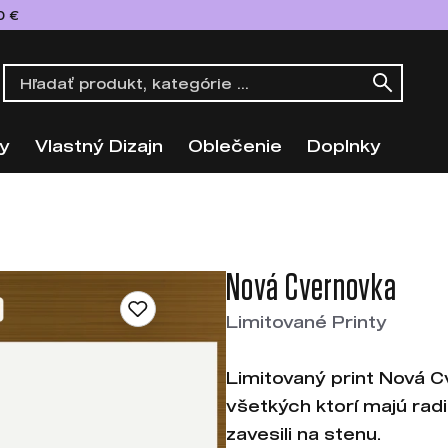
0 €
y
Vlastný Dizajn
Oblečenie
Doplnky
Nová Cvernovka
Limitované Printy
Limitovaný print Nová C
všetkých ktorí majú radi
zavesili na stenu.