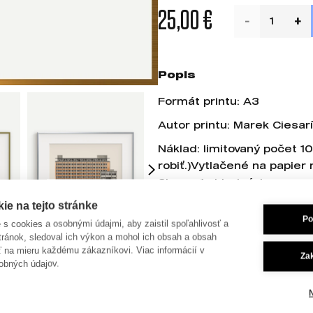
25,00 €
Popis
Formát printu: A3
Autor printu: Marek Ciesar
Náklad: limitovaný počet 
robiť.)Vytlačené na papier
2ks na 1 objednávku.
e na tejto stránke
Najväčšie a najznámejšie k
Po
sídli v budove bývalej Stre
je s cookies a osobnými údajmi, aby zaistil spoľahlivosť a
tránok, sledoval ich výkon a mohol ich obsah a obsah
Račianskej ulici. V Novej C
ť na mieru každému zákazníkovi. Viac informácií v
má názov odvodený od svoj
Za
obných údajov.
– Cvernovky na Páričkovej.
odísť všetky ateliéry, avša
Cvernovke na 25 rokov pre