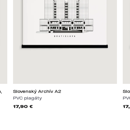
,
Slovenský Archív A2
Sl
PVC plagáty
PV
17,90 €
17