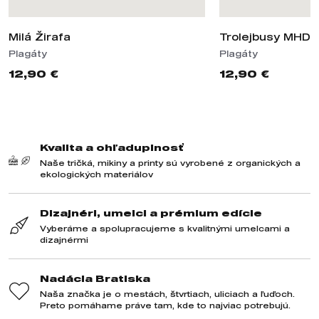
Milá Žirafa
Trolejbusy MHD /
Plagáty
Plagáty
12,90 €
12,90 €
Kvalita a ohľaduplnosť
Naše tričká, mikiny a printy sú vyrobené z organických a
ekologických materiálov
Dizajnéri, umelci a prémium edície
Vyberáme a spolupracujeme s kvalitnými umelcami a
dizajnérmi
Nadácia Bratiska
Naša značka je o mestách, štvrtiach, uliciach a ľuďoch.
Preto pomáhame práve tam, kde to najviac potrebujú.