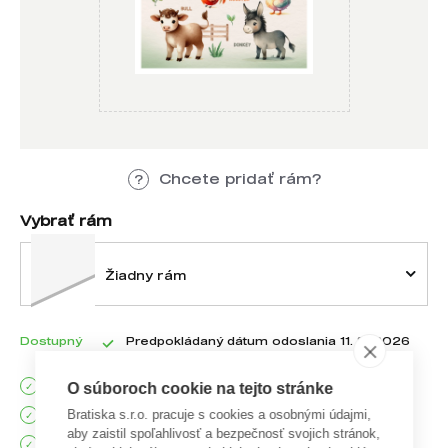
Chcete pridať rám?
Vybrať rám
Žiadny rám
Dostupný
Predpokládaný dátum odoslania 11. 8. 2026
Poštovné nad 100 EUR zadarmo
O súboroch cookie na tejto stránke
Bratiska s.r.o. pracuje s cookies a osobnými údajmi,
Doručenie do 2 pracovných dní
aby zaistil spoľahlivosť a bezpečnosť svojich stránok,
90 dní na vrátenie tovaru