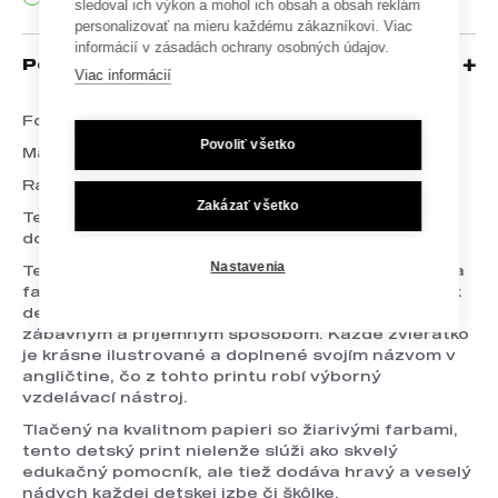
sledoval ich výkon a mohol ich obsah a obsah reklám
personalizovať na mieru každému zákazníkovi. Viac
informácií v zásadách ochrany osobných údajov.
Popis
Viac informácií
Formát: A3
Povoliť všetko
Materiál: Papier Munken Pure Rough 170g
Rám nie je súčasťou balenia
Zakázať všetko
Text na printe je v anglickom jazyku. / Print je
dostupný aj v slovenčine.
Nastavenia
Tento očarujúci a farebný print zobrazuje život na
farme plný milých hospodárskych zvieratiek, a tak
deťom pomáha spoznávať rôzne druhy zvierat
zábavným a príjemným spôsobom. Každé zvieratko
je krásne ilustrované a doplnené svojím názvom v
angličtine, čo z tohto printu robí výborný
vzdelávací nástroj.
Tlačený na kvalitnom papieri so žiarivými farbami,
tento detský print nielenže slúži ako skvelý
edukačný pomocník, ale tiež dodáva hravý a veselý
nádych každej detskej izbe či škôlke.