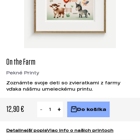
On the Farm
Pekné Printy
Zoznámte svoje deti so zvieratkami z farmy
vďaka nášmu umeleckému printu.
12,90 €
Do košíka
Detailnejší popis
Viac info o našich printoch