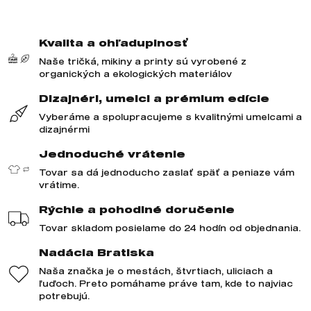
Kvalita a ohľaduplnosť
Naše tričká, mikiny a printy sú vyrobené z
organických a ekologických materiálov
Dizajnéri, umelci a prémium edície
Vyberáme a spolupracujeme s kvalitnými umelcami a
dizajnérmi
Jednoduché vrátenie
Tovar sa dá jednoducho zaslať späť a peniaze vám
vrátime.
Rýchle a pohodlné doručenie
Tovar skladom posielame do 24 hodín od objednania.
Nadácia Bratiska
Naša značka je o mestách, štvrtiach, uliciach a
ľuďoch. Preto pomáhame práve tam, kde to najviac
potrebujú.