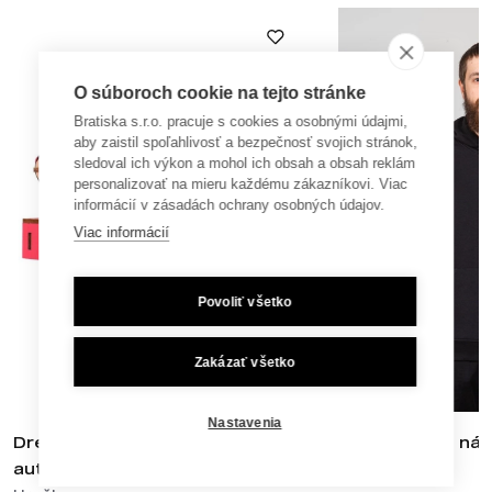
O súboroch cookie na tejto stránke
Bratiska s.r.o. pracuje s cookies a osobnými údajmi,
aby zaistil spoľahlivosť a bezpečnosť svojich stránok,
sledoval ich výkon a mohol ich obsah a obsah reklám
personalizovať na mieru každému zákazníkovi. Viac
informácií v zásadách ochrany osobných údajov.
Viac informácií
Povoliť všetko
Zakázať všetko
Nastavenia
Drevené 3D puzzle Hasičské
Staré mesto náš
auto
Mikiny