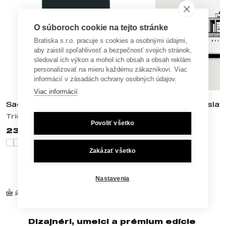
O súboroch cookie na tejto stránke
Bratiska s.r.o. pracuje s cookies a osobnými údajmi,
aby zaistil spoľahlivosť a bezpečnosť svojich stránok,
sledoval ich výkon a mohol ich obsah a obsah reklám
personalizovať na mieru každému zákazníkovi. Viac
informácií v zásadách ochrany osobných údajov.
Viac informácií
Sad Janka Kráľa
Slavín / Bratisla
Tričká
PVC plagáty
Povoliť všetko
23,90 €
17,90 €
Zakázať všetko
Nastavenia
Kvalita a ohľaduplnosť
Naše tričká, mikiny a printy sú vyrobené z
organických a ekologických materiálov
Dizajnéri, umelci a prémium edície