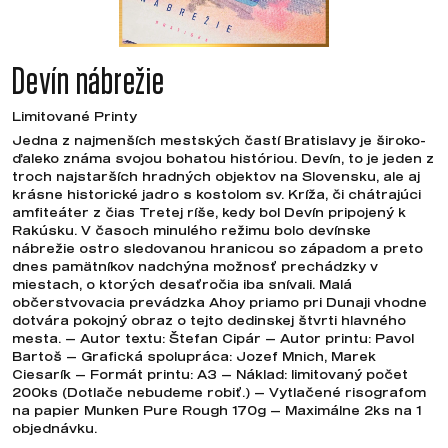
Devín nábrežie
Limitované Printy
Jedna z najmenších mestských častí Bratislavy je široko-
ďaleko známa svojou bohatou históriou. Devín, to je jeden z
troch najstarších hradných objektov na Slovensku, ale aj
krásne historické jadro s kostolom sv. Kríža, či chátrajúci
amfiteáter z čias Tretej ríše, kedy bol Devín pripojený k
Rakúsku. V časoch minulého režimu bolo devínske
nábrežie ostro sledovanou hranicou so západom a preto
dnes pamätníkov nadchýna možnosť prechádzky v
miestach, o ktorých desaťročia iba snívali. Malá
občerstvovacia prevádzka Ahoy priamo pri Dunaji vhodne
dotvára pokojný obraz o tejto dedinskej štvrti hlavného
mesta. — Autor textu: Štefan Cipár — Autor printu: Pavol
Bartoš — Grafická spolupráca: Jozef Mnich, Marek
Ciesarík — Formát printu: A3 — Náklad: limitovaný počet
200ks (Dotlače nebudeme robiť.) — Vytlačené risografom
na papier Munken Pure Rough 170g — Maximálne 2ks na 1
objednávku.