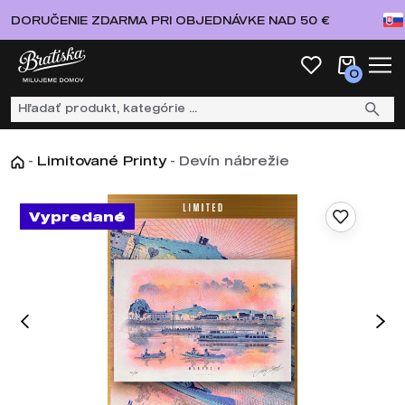
DORUČENIE ZDARMA PRI OBJEDNÁVKE NAD 50 €
0
-
Limitované Printy
-
Devín nábrežie
Vypredané