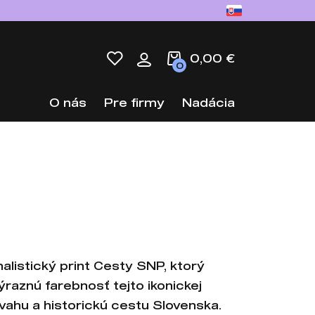
0,00 €
0
O nás
Pre firmy
Nadácia
alistický print Cesty SNP, ktorý
výraznú farebnosť tejto ikonickej
dvahu a historickú cestu Slovenska.