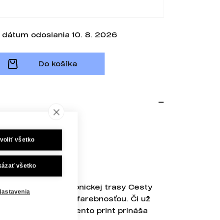
dátum odoslania 10. 8. 2026
Do košíka
ík
voliť všetko
ure Rough 170g
kázať všetko
ia
kteristickú líniu ikonickej trasy Cesty
Nastavenia
zajnom a výraznou farebnosťou. Či už
alebo ako darček, tento print prináša