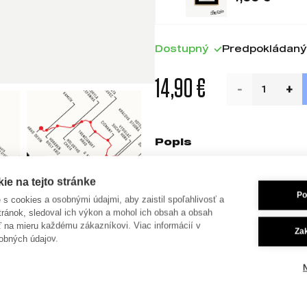
Dostupný
Predpokládaný 
14,90 €
Popis
Formát: A3
e na tejto stránke
Autor printu: Marek Ciesar
Po
je s cookies a osobnými údajmi, aby zaistil spoľahlivosť a
tránok, sledoval ich výkon a mohol ich obsah a obsah
Materiál: Papier Munken P
ť na mieru každému zákazníkovi. Viac informácií v
Za
Rám nie je súčasťou balen
obných údajov.
Tento print zachytáva chara
SNP, zdôraznenú čistým di
pre váš domov, kanceláriu 