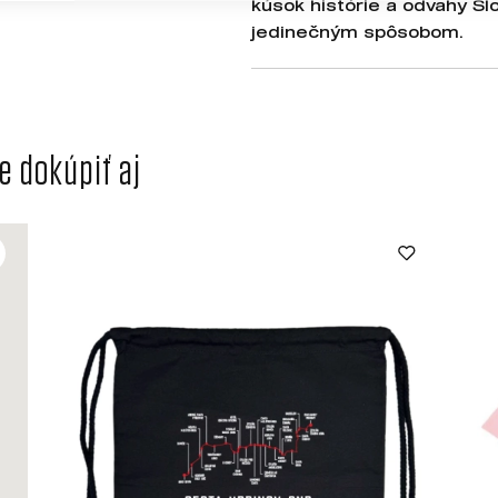
kúsok histórie a odvahy Sl
jedinečným spôsobom.
 dokúpiť aj