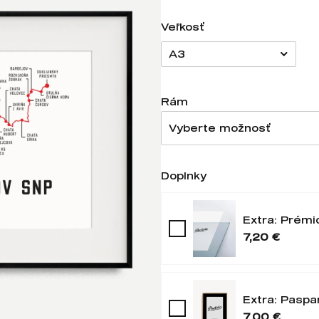
Veľkosť
A3
Rám
Vyberte možnosť
Doplnky
Extra: Prémi
7,20 €
Extra: Paspa
7,00 €