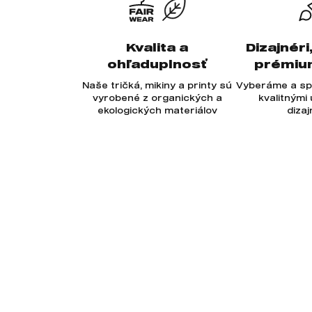
Kvalita a
Dizajnéri
ohľaduplnosť
prémiu
Naše tričká, mikiny a printy sú
Vyberáme a sp
vyrobené z organických a
kvalitnými
ekologických materiálov
diza
Odoberajte newsletter
Novinky, tipy a rady priamo na Váš e