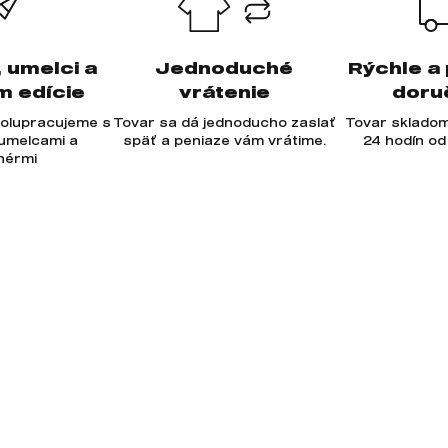
, umelci a
Jednoduché
Rýchle a
m edície
vrátenie
doru
olupracujeme s
Tovar sa dá jednoducho zaslať
Tovar skladom
 umelcami a
späť a peniaze vám vrátime.
24 hodín od
jnérmi
-mail