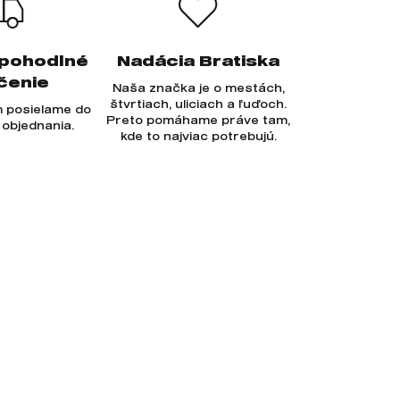
 pohodlné
Nadácia Bratiska
čenie
Naša značka je o mestách,
štvrtiach, uliciach a ľuďoch.
 posielame do
Preto pomáhame práve tam,
 objednania.
kde to najviac potrebujú.
Prihlásiť sa