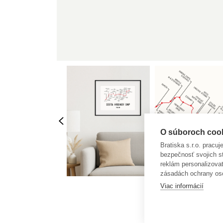
O súboroch cooki
Bratiska s.r.o. pracu
bezpečnosť svojich s
reklám personalizova
zásadách ochrany os
Viac informácií