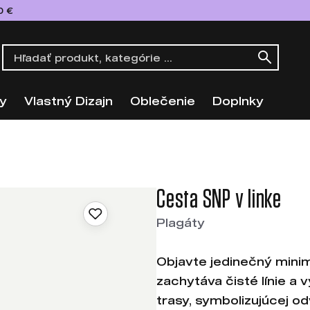
0 €
y
Vlastný Dizajn
Oblečenie
Doplnky
Cesta SNP v linke
Plagáty
Objavte jedinečný minim
zachytáva čisté línie a 
trasy, symbolizujúcej o