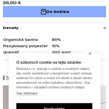
26,90 €
Do košíka
Detaily
Organická bavlna
85%
Recyklovaný polyester
15%
Gramáž
300 g/m²
O súboroch cookie na tejto stránke
Bratiska s.r.o. pracuje s cookies a osobnými údajmi,
aby zaistil spoľahlivosť a bezpečnosť svojich stránok,
K tomuto produktu odporúčame dokúpiť aj
sledoval ich výkon a mohol ich obsah a obsah reklám
personalizovať na mieru každému zákazníkovi. Viac
informácií v zásadách ochrany osobných údajov.
Viac informácií
Povoliť všetko