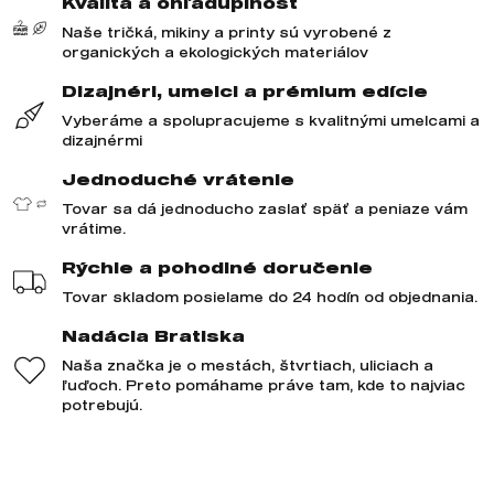
Kvalita a ohľaduplnosť
Naše tričká, mikiny a printy sú vyrobené z
organických a ekologických materiálov
Dizajnéri, umelci a prémium edície
Vyberáme a spolupracujeme s kvalitnými umelcami a
dizajnérmi
Jednoduché vrátenie
Tovar sa dá jednoducho zaslať späť a peniaze vám
vrátime.
Rýchle a pohodlné doručenie
Tovar skladom posielame do 24 hodín od objednania.
Nadácia Bratiska
Naša značka je o mestách, štvrtiach, uliciach a
ľuďoch. Preto pomáhame práve tam, kde to najviac
potrebujú.