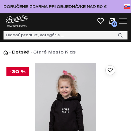
DORUČENIE ZDARMA PRI OBJEDNÁVKE NAD 50 €
0
-
Detské
-
Staré Mesto Kids
-30 %