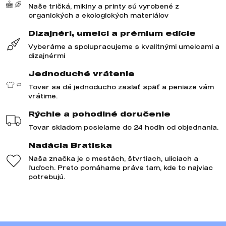
Naše tričká, mikiny a printy sú vyrobené z
organických a ekologických materiálov
Dizajnéri, umelci a prémium edície
Vyberáme a spolupracujeme s kvalitnými umelcami a
dizajnérmi
Jednoduché vrátenie
Tovar sa dá jednoducho zaslať späť a peniaze vám
vrátime.
Rýchle a pohodlné doručenie
Tovar skladom posielame do 24 hodín od objednania.
Nadácia Bratiska
Naša značka je o mestách, štvrtiach, uliciach a
ľuďoch. Preto pomáhame práve tam, kde to najviac
potrebujú.