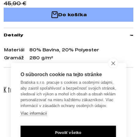
45,90 €
Do košíka
Detaily
Materiál
80% Bavlna, 20% Polyester
Gramáž
280 g/m²
O súboroch cookie na tejto stránke
Bratiska s.r.o. pracuje s cookies a osobnými údajmi,
K tomuto produktu odporúčame dokúpiť aj
aby zaistil spoľahlivosť a bezpečnosť svojich stránok,
sledoval ich výkon a mohol ich obsah a obsah reklám
personalizovať na mieru každému zákazníkovi. Viac
informácií v zásadách ochrany osobných údajov.
Viac informácií
Povoliť všetko