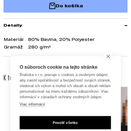
Do košíka
Detaily
Materiál
80% Bavlna, 20% Polyester
Gramáž
280 g/m²
O súboroch cookie na tejto stránke
Bratiska s.r.o. pracuje s cookies a osobnými údajmi,
K tomuto produktu odporúčame dokúpiť aj
aby zaistil spoľahlivosť a bezpečnosť svojich stránok,
sledoval ich výkon a mohol ich obsah a obsah reklám
personalizovať na mieru každému zákazníkovi. Viac
informácií v zásadách ochrany osobných údajov.
Viac informácií
Povoliť všetko