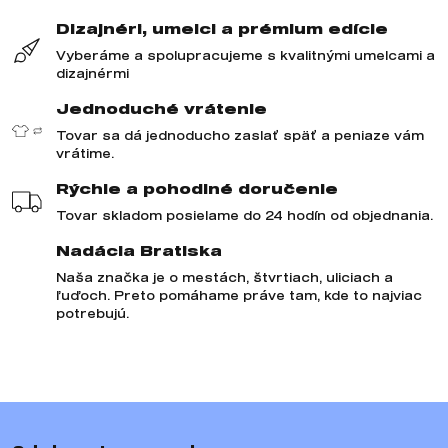
Dizajnéri, umelci a prémium edície
Vyberáme a spolupracujeme s kvalitnými umelcami a
dizajnérmi
Jednoduché vrátenie
Tovar sa dá jednoducho zaslať späť a peniaze vám
vrátime.
Rýchle a pohodlné doručenie
Tovar skladom posielame do 24 hodín od objednania.
Nadácia Bratiska
Naša značka je o mestách, štvrtiach, uliciach a
ľuďoch. Preto pomáhame práve tam, kde to najviac
potrebujú.