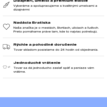
Dizajnéri, umelci a prémium edície
Vyberáme a spolupracujeme s kvalitnými umelcami a
dizajnérmi
Nadácia Bratiska
Naša značka je o mestách, štvrtiach, uliciach a ľuďoch.
Preto pomáhame práve tam, kde to najviac potrebujú.
Rýchle a pohodlné doručenie
Tovar skladom posielame do 24 hodín od objednania.
Jednoduché vrátenie
Tovar sa dá jednoducho zaslať späť a peniaze vám
vrátime.