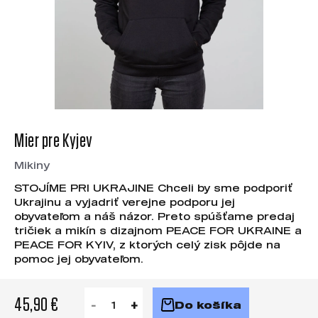
Mier pre Kyjev
Mikiny
STOJÍME PRI UKRAJINE Chceli by sme podporiť
Ukrajinu a vyjadriť verejne podporu jej
obyvateľom a náš názor. Preto spúšťame predaj
tričiek a mikín s dizajnom PEACE FOR UKRAINE a
PEACE FOR KYIV, z ktorých celý zisk pôjde na
pomoc jej obyvateľom.
45,90 €
Do košíka