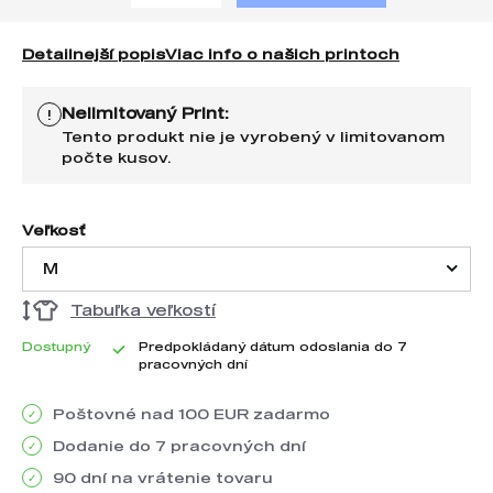
Detailnejší popis
Viac info o našich printoch
Nelimitovaný Print:
!
Tento produkt nie je vyrobený v limitovanom
počte kusov.
Veľkosť
M
Tabuľka veľkostí
Dostupný
Predpokládaný dátum odoslania do 7
pracovných dní
Poštovné nad 100 EUR zadarmo
Dodanie do 7 pracovných dní
90 dní na vrátenie tovaru