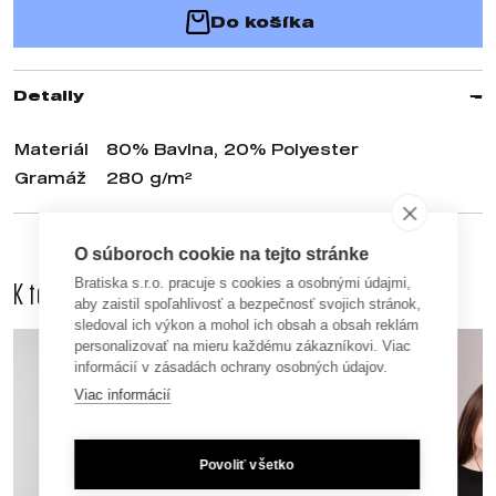
Do košíka
Detaily
Materiál
80% Bavlna, 20% Polyester
Gramáž
280 g/m²
O súboroch cookie na tejto stránke
Bratiska s.r.o. pracuje s cookies a osobnými údajmi,
K tomuto produktu odporúčame dokúpiť aj
aby zaistil spoľahlivosť a bezpečnosť svojich stránok,
sledoval ich výkon a mohol ich obsah a obsah reklám
personalizovať na mieru každému zákazníkovi. Viac
informácií v zásadách ochrany osobných údajov.
Viac informácií
Povoliť všetko