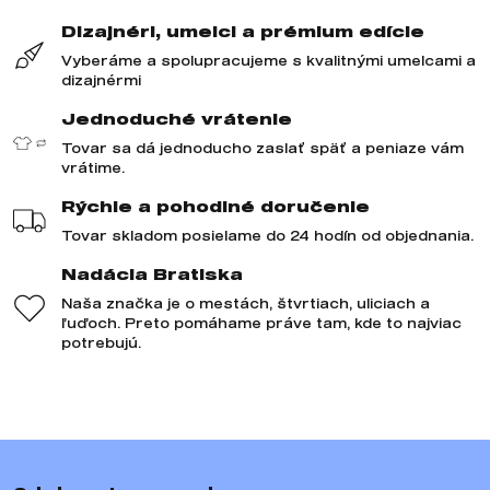
Dizajnéri, umelci a prémium edície
Vyberáme a spolupracujeme s kvalitnými umelcami a
dizajnérmi
Jednoduché vrátenie
Tovar sa dá jednoducho zaslať späť a peniaze vám
vrátime.
Rýchle a pohodlné doručenie
Tovar skladom posielame do 24 hodín od objednania.
Nadácia Bratiska
Naša značka je o mestách, štvrtiach, uliciach a
ľuďoch. Preto pomáhame práve tam, kde to najviac
potrebujú.