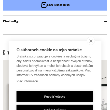
Do košíka
Detaily
O súboroch cookie na tejto stránke
K tomuto produktu odporúčame dokúpiť aj
Bratiska s.r.o. pracuje s cookies a osobnými údajmi,
aby zaistil spoľahlivosť a bezpečnosť svojich stránok,
sledoval ich výkon a mohol ich obsah a obsah reklám
personalizovať na mieru každému zákazníkovi. Viac
informácií v zásadách ochrany osobných údajov.
Viac informácií
Povoliť všetko