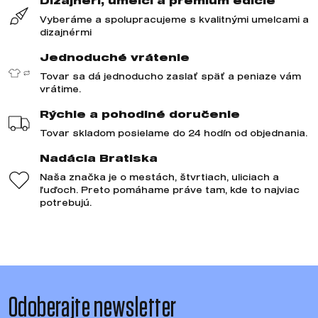
Dizajnéri, umelci a prémium edície
Vyberáme a spolupracujeme s kvalitnými umelcami a
dizajnérmi
Jednoduché vrátenie
Tovar sa dá jednoducho zaslať späť a peniaze vám
vrátime.
Rýchle a pohodlné doručenie
Tovar skladom posielame do 24 hodín od objednania.
Nadácia Bratiska
Naša značka je o mestách, štvrtiach, uliciach a
ľuďoch. Preto pomáhame práve tam, kde to najviac
potrebujú.
Odoberajte newsletter