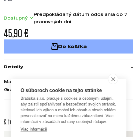
Predpokládaný dátum odoslania do 7
Dostupný
pracovných dní
45,90 €
Do košíka
Detaily
Materiál
80% Bavlna, 20% Polyester
Gramáž
280 g/m²
O súboroch cookie na tejto stránke
Bratiska s.r.o. pracuje s cookies a osobnými údajmi,
aby zaistil spoľahlivosť a bezpečnosť svojich stránok,
sledoval ich výkon a mohol ich obsah a obsah reklám
personalizovať na mieru každému zákazníkovi. Viac
K tomuto produktu odporúčame dokúpiť aj
informácií v zásadách ochrany osobných údajov.
Viac informácií