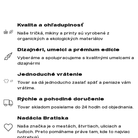
Kvalita a ohľaduplnosť
Naše tričká, mikiny a printy sú vyrobené z
organických a ekologických materiálov
Dizajnéri, umelci a prémium edície
Vyberáme a spolupracujeme s kvalitnými umelcami a
dizajnérmi
Jednoduché vrátenie
Tovar sa dá jednoducho zaslať späť a peniaze vám
vrátime.
Rýchle a pohodlné doručenie
Tovar skladom posielame do 24 hodín od objednania.
Nadácia Bratiska
Naša značka je o mestách, štvrtiach, uliciach a
ľuďoch. Preto pomáhame práve tam, kde to najviac
potrebujú.