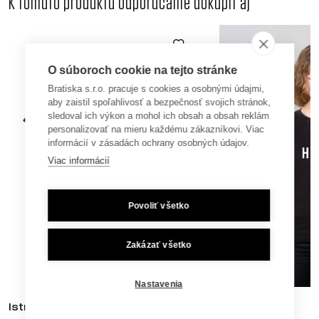
K tomuto produktu odporúčame dokúpiť aj
O súboroch cookie na tejto stránke
Bratiska s.r.o. pracuje s cookies a osobnými údajmi,
aby zaistil spoľahlivosť a bezpečnosť svojich stránok,
sledoval ich výkon a mohol ich obsah a obsah reklám
personalizovať na mieru každému zákazníkovi. Viac
informácií v zásadách ochrany osobných údajov.
Viac informácií
Povoliť všetko
Zakázať všetko
Nastavenia
Istropolis Kids
Háje