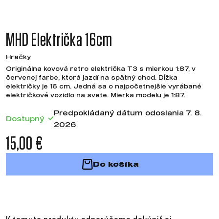
MHD Električka 16cm
Hračky
Originálna kovová retro električka T3 s mierkou 1:87, v
červenej farbe, ktorá jazdí na spätný chod. Dĺžka
električky je 16 cm. Jedná sa o najpočetnejšie vyrábané
električkové vozidlo na svete. Mierka modelu je 1:87.
Predpokládaný dátum odoslania 7. 8.
Dostupný
2026
15,00 €
Do košíka