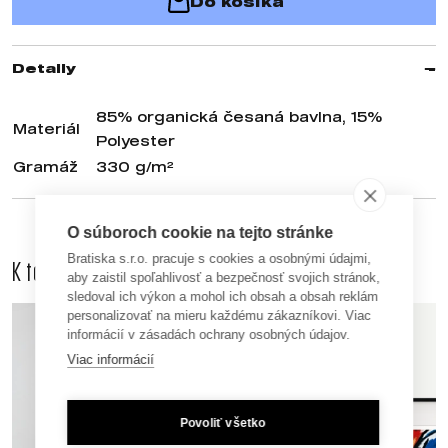
Do košíka
Detaily
85% organická česaná bavlna, 15%
Materiál
Polyester
Gramáž
330 g/m²
O súboroch cookie na tejto stránke
Bratiska s.r.o. pracuje s cookies a osobnými údajmi,
K tomuto produktu odporúčame dokúpiť aj
aby zaistil spoľahlivosť a bezpečnosť svojich stránok,
sledoval ich výkon a mohol ich obsah a obsah reklám
personalizovať na mieru každému zákazníkovi. Viac
informácií v zásadách ochrany osobných údajov.
Viac informácií
Povoliť všetko