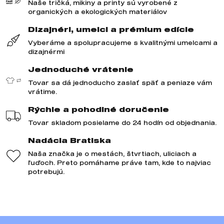
Naše tričká, mikiny a printy sú vyrobené z
organických a ekologických materiálov
Dizajnéri, umelci a prémium edície
Vyberáme a spolupracujeme s kvalitnými umelcami a
dizajnérmi
Jednoduché vrátenie
Tovar sa dá jednoducho zaslať späť a peniaze vám
vrátime.
Rýchle a pohodlné doručenie
Tovar skladom posielame do 24 hodín od objednania.
Nadácia Bratiska
Naša značka je o mestách, štvrtiach, uliciach a
ľuďoch. Preto pomáhame práve tam, kde to najviac
potrebujú.