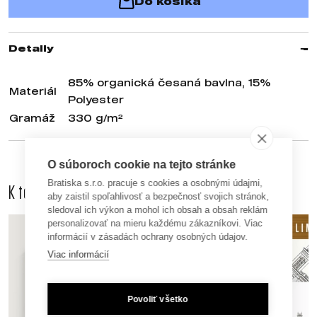
Do košíka
Detaily
85% organická česaná bavlna, 15%
Materiál
Polyester
Gramáž
330 g/m²
O súboroch cookie na tejto stránke
Bratiska s.r.o. pracuje s cookies a osobnými údajmi,
K tomuto produktu odporúčame dokúpiť aj
aby zaistil spoľahlivosť a bezpečnosť svojich stránok,
sledoval ich výkon a mohol ich obsah a obsah reklám
personalizovať na mieru každému zákazníkovi. Viac
informácií v zásadách ochrany osobných údajov.
Viac informácií
Povoliť všetko