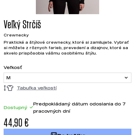
Veľký Strčíš
Crewnecky
Praktické a štýlové crewnecky, ktoré si zamilujete. Vybrať
si môžete z rôznych farieb, prevedení a dizajnov, ktoré sa
skvelo prispôsobia vášmu osobitému štýlu.
Veľkosť
M
Tabuľka veľkostí
Predpokládaný dátum odoslania do 7
Dostupný
pracovných dní
44,90 €