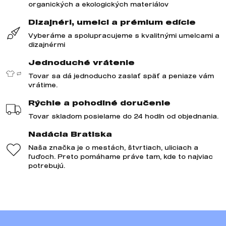
organických a ekologických materiálov
Dizajnéri, umelci a prémium edície
Vyberáme a spolupracujeme s kvalitnými umelcami a
dizajnérmi
Jednoduché vrátenie
Tovar sa dá jednoducho zaslať späť a peniaze vám
vrátime.
Rýchle a pohodlné doručenie
Tovar skladom posielame do 24 hodín od objednania.
Nadácia Bratiska
Naša značka je o mestách, štvrtiach, uliciach a
ľuďoch. Preto pomáhame práve tam, kde to najviac
potrebujú.