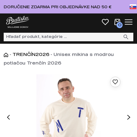
DORUČENIE ZDARMA PRI OBJEDNÁVKE NAD 50 €
0
-
TRENČÍN2026
-
Unisex mikina s modrou
potlačou Trenčín 2026