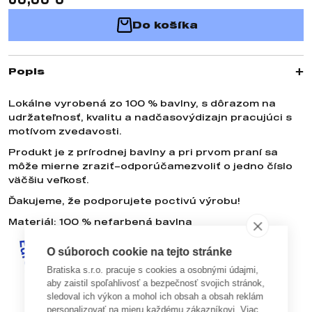
Do košíka
Popis
Lokálne vyrobená zo 100 % bavlny, s dôrazom na
udržateľnosť, kvalitu a nadčasovýdizajn pracujúci s
motívom zvedavosti.
Produkt je z prírodnej bavlny a pri prvom praní sa
môže mierne zraziť–odporúčamezvoliť o jedno číslo
väčšiu veľkosť.
Ďakujeme, že podporujete poctivú výrobu!
Materiál: 100 % nefarbená bavlna
O súboroch cookie na tejto stránke
Bratiska s.r.o. pracuje s cookies a osobnými údajmi,
aby zaistil spoľahlivosť a bezpečnosť svojich stránok,
sledoval ich výkon a mohol ich obsah a obsah reklám
personalizovať na mieru každému zákazníkovi. Viac