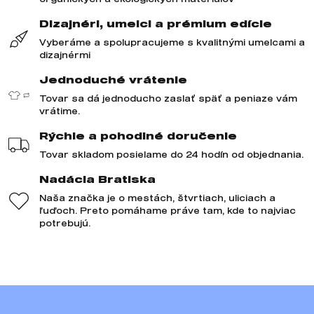
Dizajnéri, umelci a prémium edície
Vyberáme a spolupracujeme s kvalitnými umelcami a
dizajnérmi
Jednoduché vrátenie
Tovar sa dá jednoducho zaslať späť a peniaze vám
vrátime.
Rýchle a pohodlné doručenie
Tovar skladom posielame do 24 hodín od objednania.
Nadácia Bratiska
Naša značka je o mestách, štvrtiach, uliciach a
ľuďoch. Preto pomáhame práve tam, kde to najviac
potrebujú.