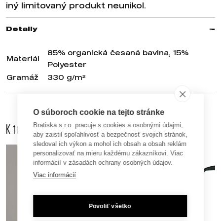
iný limitovaný produkt neunikol.
Detaily
85% organická česaná bavlna, 15%
Materiál
Polyester
Gramáž
330 g/m²
O súboroch cookie na tejto stránke
Bratiska s.r.o. pracuje s cookies a osobnými údajmi,
K tomuto produktu odporúčame dokúpiť aj
aby zaistil spoľahlivosť a bezpečnosť svojich stránok,
sledoval ich výkon a mohol ich obsah a obsah reklám
personalizovať na mieru každému zákazníkovi. Viac
informácií v zásadách ochrany osobných údajov.
Viac informácií
Povoliť všetko