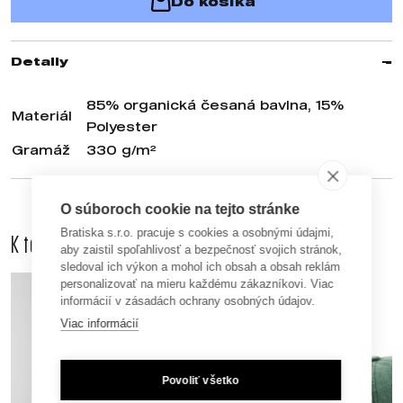
Do košíka
Detaily
85% organická česaná bavlna, 15%
Materiál
Polyester
Gramáž
330 g/m²
O súboroch cookie na tejto stránke
Bratiska s.r.o. pracuje s cookies a osobnými údajmi,
K tomuto produktu odporúčame dokúpiť aj
aby zaistil spoľahlivosť a bezpečnosť svojich stránok,
sledoval ich výkon a mohol ich obsah a obsah reklám
personalizovať na mieru každému zákazníkovi. Viac
informácií v zásadách ochrany osobných údajov.
Viac informácií
Povoliť všetko