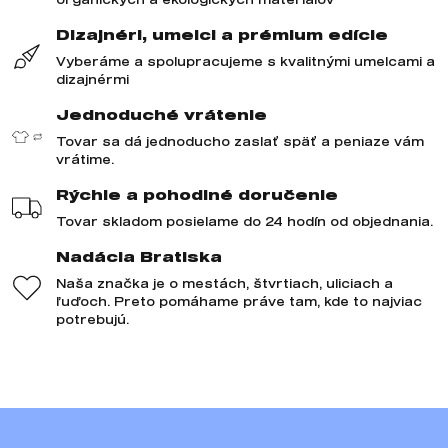
Dizajnéri, umelci a prémium edície
Vyberáme a spolupracujeme s kvalitnými umelcami a
dizajnérmi
Jednoduché vrátenie
Tovar sa dá jednoducho zaslať späť a peniaze vám
vrátime.
Rýchle a pohodlné doručenie
Tovar skladom posielame do 24 hodín od objednania.
Nadácia Bratiska
Naša značka je o mestách, štvrtiach, uliciach a
ľuďoch. Preto pomáhame práve tam, kde to najviac
potrebujú.