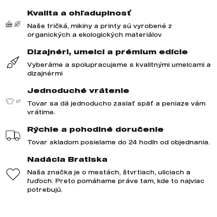
Kvalita a ohľaduplnosť
Naše tričká, mikiny a printy sú vyrobené z
organických a ekologických materiálov
Dizajnéri, umelci a prémium edície
Vyberáme a spolupracujeme s kvalitnými umelcami a
dizajnérmi
Jednoduché vrátenie
Tovar sa dá jednoducho zaslať späť a peniaze vám
vrátime.
Rýchle a pohodlné doručenie
Tovar skladom posielame do 24 hodín od objednania.
Nadácia Bratiska
Naša značka je o mestách, štvrtiach, uliciach a
ľuďoch. Preto pomáhame práve tam, kde to najviac
potrebujú.