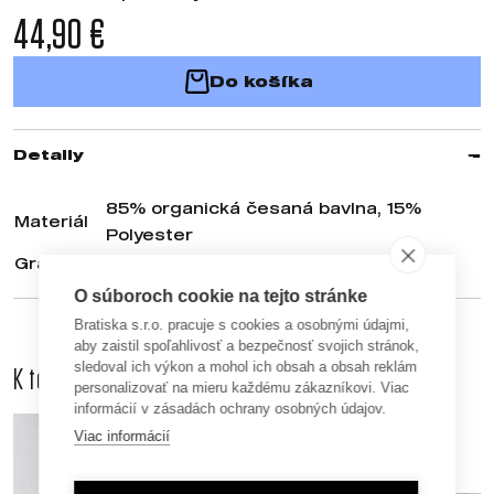
44,90 €
Do košíka
Detaily
85% organická česaná bavlna, 15%
Materiál
Polyester
Gramáž
330 g/m²
O súboroch cookie na tejto stránke
Bratiska s.r.o. pracuje s cookies a osobnými údajmi,
aby zaistil spoľahlivosť a bezpečnosť svojich stránok,
sledoval ich výkon a mohol ich obsah a obsah reklám
K tomuto produktu odporúčame dokúpiť aj
personalizovať na mieru každému zákazníkovi. Viac
informácií v zásadách ochrany osobných údajov.
Viac informácií