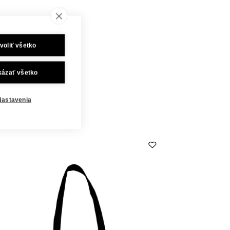
voliť všetko
kázať všetko
Nastavenia