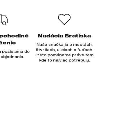
 pohodlné
Nadácia Bratiska
čenie
Naša značka je o mestách,
štvrtiach, uliciach a ľuďoch.
 posielame do
Preto pomáhame práve tam,
 objednania.
kde to najviac potrebujú.
Prihlásiť sa