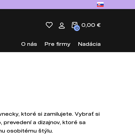
0,00 €
0
O nás
Pre firmy
Nadácia
necky, ktoré si zamilujete. Vybrať si
 prevedení a dizajnov, ktoré sa
mu osobitému štýlu.