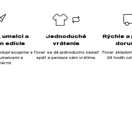
, umelci a
Jednoduché
Rýchle a
m edície
vrátenie
doru
olupracujeme s
Tovar sa dá jednoducho zaslať
Tovar skladom
 umelcami a
späť a peniaze vám vrátime.
24 hodín od
jnérmi