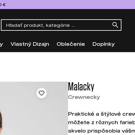
0 €
y
Vlastný Dizajn
Oblečenie
Doplnky
Malacky
Crewnecky
Praktické a štýlové crew
môžete z rôznych farieb,
skvelo prispôsobia váš