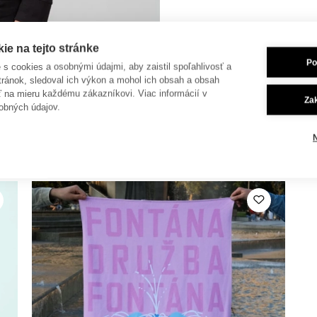
e na tejto stránke
Po
je s cookies a osobnými údajmi, aby zaistil spoľahlivosť a
tránok, sledoval ich výkon a mohol ich obsah a obsah
ť na mieru každému zákazníkovi. Viac informácií v
Za
obných údajov.
 dokúpiť aj