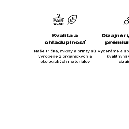
Kvalita a
Dizajnéri
ohľaduplnosť
prémiu
Naše tričká, mikiny a printy sú
Vyberáme a sp
vyrobené z organických a
kvalitnými
ekologických materiálov
diza
Odoberajte newsletter