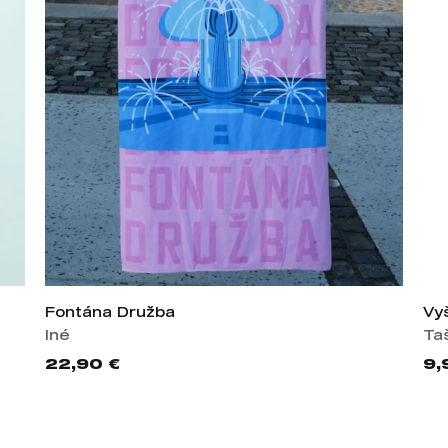
Fontána Družba
Vy
Iné
Ta
22,90 €
9,