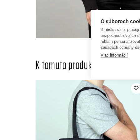
O súboroch cooki
Bratiska s.r.o. pracu
bezpečnosť svojich s
reklám personalizova
zásadách ochrany os
Viac informácií
K tomuto produktu odporúčame